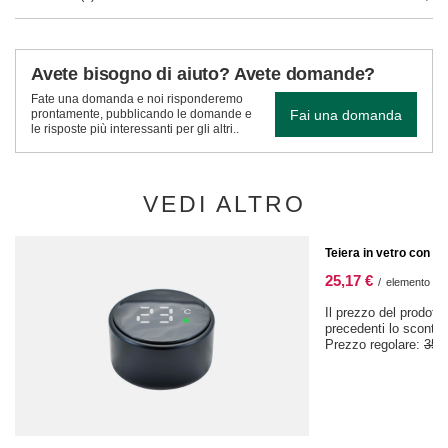
Avete bisogno di aiuto? Avete domande?
Fate una domanda e noi risponderemo
Fai una domanda
prontamente, pubblicando le domande e
le risposte più interessanti per gli altri..
VEDI ALTRO
OFFERTA SPECIALE
Teiera in vetro con 
25,17 €
/
elemento
Il prezzo del prodotto
precedenti lo sconto
Prezzo regolare:
35,