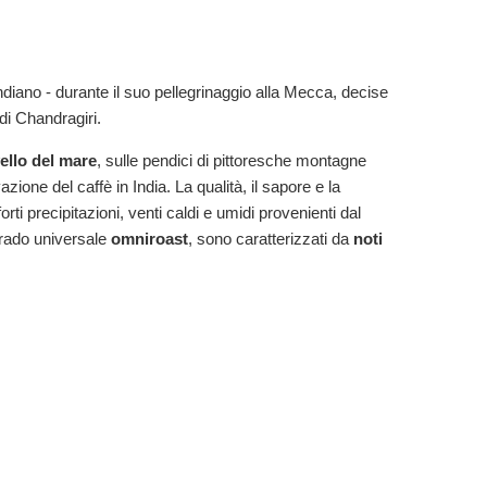
diano - durante il suo pellegrinaggio alla Mecca, decise
di Chandragiri.
vello del mare
, sulle pendici di pittoresche montagne
zione del caffè in India. La qualità, il sapore e la
ti precipitazioni, venti caldi e umidi provenienti dal
 grado universale
omniroast
, sono caratterizzati da
noti