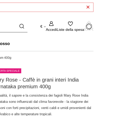
€
Accedi
Liste della spesa
0,00 €
rosso
ium 400g
ERTA SPECIALE
y Rose - Caffè in grani interi India
rnataka premium 400g
alità, il sapore e la consistenza dei fagioli Mary Rose India
taka sono influenzati dal clima favorevole - la stagione dei
ni con forti precipitazioni, venti caldi e umidi provenienti dal
rabico e alte temperature tropicali.