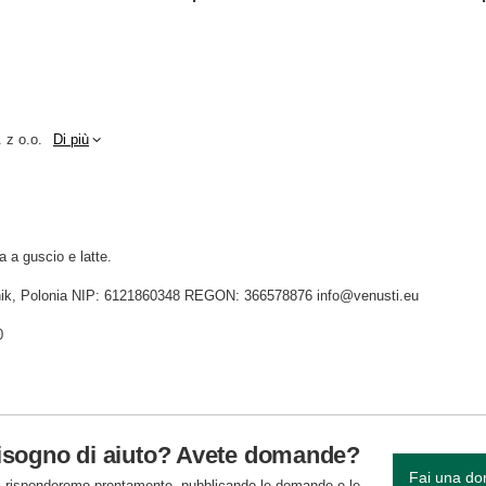
 z o.o.
Di più
a a guscio e latte.
idnik, Polonia NIP: 6121860348 REGON: 366578876 info@venusti.eu
0
isogno di aiuto? Avete domande?
Fai una d
 risponderemo prontamente, pubblicando le domande e le