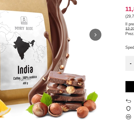
11,
(29,7
Il pr
12,2
Prez
Sped
-