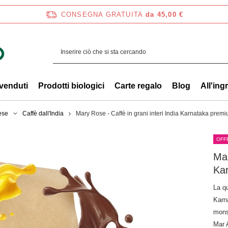
CONSEGNA GRATUITA
da 45,00 €
 venduti
Prodotti biologici
Carte regalo
Blog
All'ing
ese
Caffè dall'India
Mary Rose - Caffè in grani interi India Karnataka prem
OFF
Mar
Ka
La qu
Karna
monso
Mar A