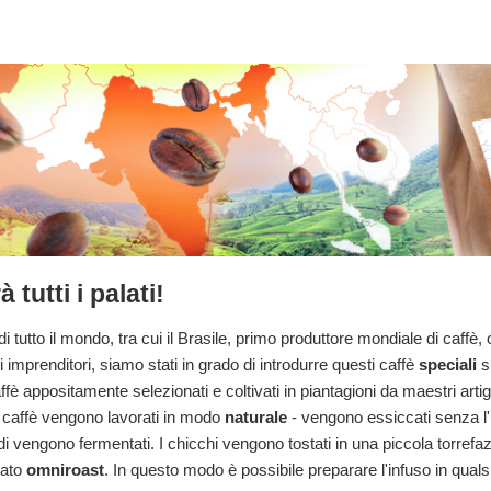
tutti i palati!
i tutto il mondo, tra cui il Brasile, primo produttore mondiale di caff
 imprenditori, siamo stati in grado di introdurre questi caffè
speciali
s
affè appositamente selezionati e coltivati in piantagioni da maestri arti
di caffè vengono lavorati in modo
naturale
- vengono essiccati senza l
crudi vengono fermentati. I chicchi vengono tostati in una piccola torre
mato
omniroast
. In questo modo è possibile preparare l'infuso in qual