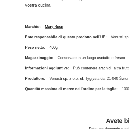
vostra cucina!
Marchio
Mary Rose
Ente responsabile di questo prodotto nell'UE
Venusti sp.
Peso netto
400g
Magazzinaggio
Conservare in un luogo asciutto e fresco.
Informazioni aggiuntive
Può contenere arachidi, altra frutt
Produttore
Venusti sp. z o.o. ul. Tygrysia 6a, 21-040 Św
Quantità massima di merce nell'ordine per le taglie
100
Avete b
Fate una domanda e noi