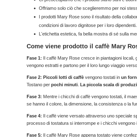
Offriamo solo ciò che sceglieremmo per noi stessi
I prodotti Mary Rose sono il risultato della collabor
condizioni di lavoro dignitose per i loro dipendenti.
L'etichetta estetica, fa bella mostra di sé sulla m
Come viene prodotto il caffè Mary Ro
Fase 1:
Il caffè Mary Rose cresce in piantagioni locali, 
vengono estratti e partono per il loro lungo viaggio vers
Fase 2:
Piccoli lotti di caffè
vengono tostati in
un forn
Tostano per
pochi minuti
.
La piccola scala di produz
Fase 3:
Mentre i chicchi di caffè vengono tostati, il maes
se hanno il colore, la dimensione, la consistenza o la fum
Fase 4:
Il caffè viene versato attraverso uno speciale sp
processo di tostatura si interrompe e i chicchi vengono
Fase 5:
Il caffè Mary Rose appena tostato viene confez