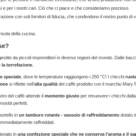
 e per i nostri cari. Ciò che ci piace e che consideriamo prezioso.
azione con soli fornitori di fiducia, che condividono il nostro punto di v
ensola della cucina.
se?
gestite da piccoli imprenditori in diverse regioni del mondo. Dalle bac
o
la torrefazione
.
o speciale
, dove le temperature raggiungono i 250 °C! I chicchi
ruot
ione
si riflette nell'
alta qualità
del caffè prodotto con il marchio Mary 
tro del caffè attende il
momento giusto
per rimuovere i chicchi dalla 
osità perfetti.
ortello in
un tamburo rotante - vassoio di raffreddamento
dotato d
 immediatamente raffreddati.
ionato in
una confezione speciale che ne conserva l'aroma e il sa