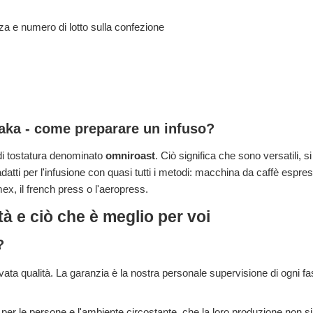
za e numero di lotto sulla confezione
taka - come preparare un infuso?
 di tostatura denominato
omniroast
. Ciò significa che sono versatili, si
adatti per l'infusione con quasi tutti i metodi: macchina da caffè espr
mex, il french press o l'aeropress.
tà e ciò che è meglio per voi
?
vata qualità. La garanzia è la nostra personale supervisione di ogni fa
 per le persone e l'ambiente circostante, che la loro produzione non 