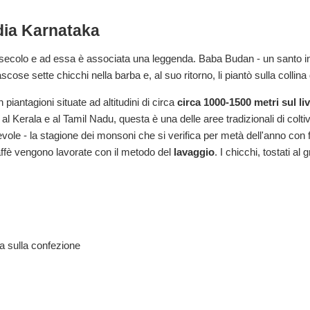
dia Karnataka
I secolo e ad essa è associata una leggenda. Baba Budan - un santo in
se sette chicchi nella barba e, al suo ritorno, li piantò sulla collina 
 piantagioni situate ad altitudini di circa
circa 1000-1500 metri sul li
l Kerala e al Tamil Nadu, questa è una delle aree tradizionali di coltiva
ole - la stagione dei monsoni che si verifica per metà dell'anno con for
caffè vengono lavorate con il metodo del
lavaggio
. I chicchi, tostati al
ra sulla confezione