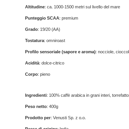
Altitudine
: ca. 1000-1500 metri sul livello del mare
Punteggio SCAA
: premium
Grado
: 19/20 (AA)
Tostatura
: omniroast
Profilo sensoriale (sapore e aroma)
: nocciole, ciocco
Acidità
: dolce-citrico
Corpo
: pieno
Ingredienti
: 100% caffè arabica in grani interi, torrefatto
Peso netto
: 400g
Prodotto per
: Venusti Sp. z o.o.
Paese di origine
: India