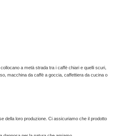
 collocano a metà strada tra i caffè chiari e quelli scuri,
esso, macchina da caffè a goccia, caffettiera da cucina o
se della loro produzione. Ci assicuriamo che il prodotto
sia dannosa per la natura che amiamo.