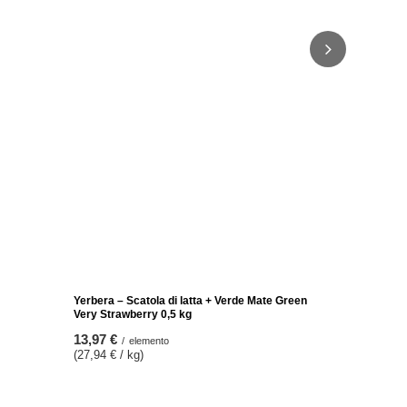
la
Set PER DUE di Yerba Mate Zucca di mate
Bombilla
65,98 €
/
set