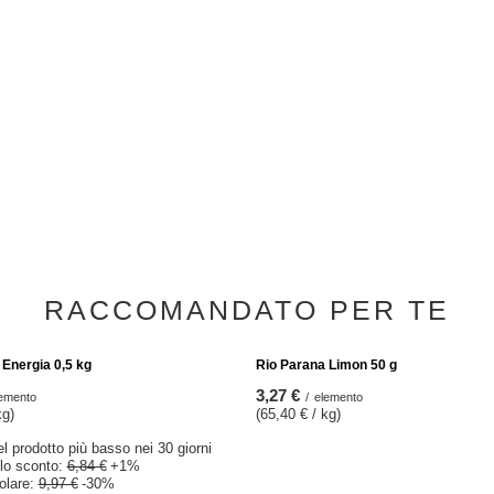
i termico Yerba Mate TermoLid
Set iniziale Yerba Mate Tazza + Bombil
18,48 €
set
/
set
RACCOMANDATO PER TE