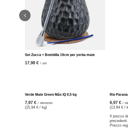
Set Zucca + Bombilla 19cm per yerba mate
Set Guaran
17,98 €
23,98 €
/
set
/