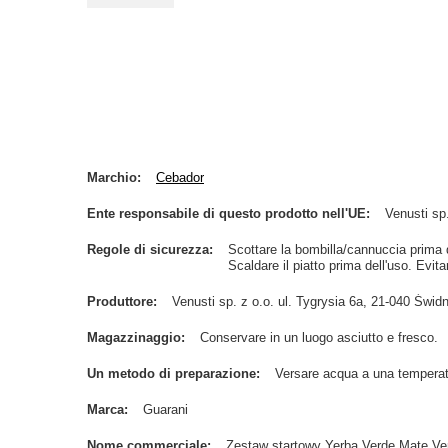
Marchio
Cebador
Ente responsabile di questo prodotto nell'UE
Venusti sp.
Regole di sicurezza
Scottare la bombilla/cannuccia prima de
Scaldare il piatto prima dell'uso. Evitar
Produttore
Venusti sp. z o.o. ul. Tygrysia 6a, 21-040 Św
Magazzinaggio
Conservare in un luogo asciutto e fresco.
Un metodo di preparazione
Versare acqua a una temperat
Marca
Guarani
Nome commerciale
Zestaw startowy Yerba Verde Mate Ve