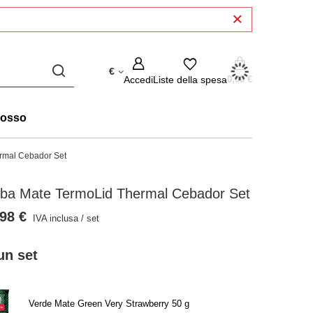
€
Accedi
Liste della spesa
0,00 €
rosso
rmal Cebador Set
rba Mate TermoLid Thermal Cebador Set
98 €
IVA inclusa
/
set
un set
Verde Mate Green Very Strawberry 50 g