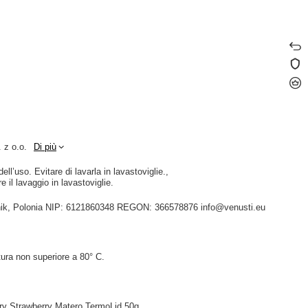
 z o.o.
Di più
ll’uso. Evitare di lavarla in lavastoviglie.
e il lavaggio in lavastoviglie.
idnik, Polonia NIP: 6121860348 REGON: 366578876 info@venusti.eu
ura non superiore a 80° C.
ry Strawberry Matero TermoLid 50g