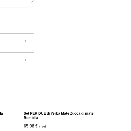
Set Yerba M
Tazza di mat
65,98 €
/
se