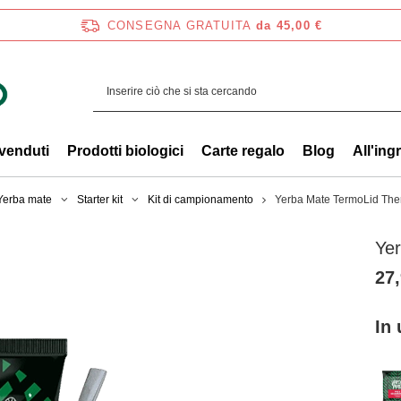
CONSEGNA GRATUITA
da 45,00 €
 venduti
Prodotti biologici
Carte regalo
Blog
All'ing
 Yerba mate
Starter kit
Kit di campionamento
Yerba Mate TermoLid The
Ye
27,
In 