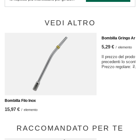
VEDI ALTRO
AFFARE
Bombilla Gringo Arco
5,29 €
/
elemento
Il prezzo del prodotto
precedenti lo sconto
Prezzo regolare:
7,57
Bombilla Filo Inox
15,97 €
/
elemento
RACCOMANDATO PER TE