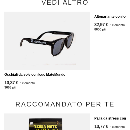
VEDI ALTRO
Altoparlante con log
32,97 €
/
elemento
8000
pti
punti
Occhiali da sole con logo MateMundo
10,37 €
/
elemento
3665
pti
punti
RACCOMANDATO PER TE
Palla da stress con 
10,77 €
/
elemento