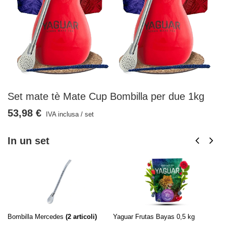
Set mate tè Mate Cup Bombilla per due 1kg
53,98 €
IVA inclusa
/
set
In un set
Bombilla Mercedes
(
2
articoli)
Yaguar Frutas Bayas 0,5 kg
Zu
(
2