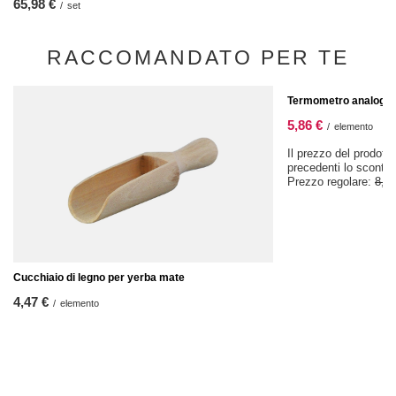
65,98 €
/
set
RACCOMANDATO PER TE
OFFERTA SPECIALE
Termometro analogic
5,86 €
/
elemento
Il prezzo del prodotto
precedenti lo sconto
Prezzo regolare:
8,37
Cucchiaio di legno per yerba mate
4,47 €
/
elemento