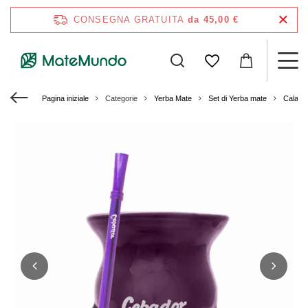
CONSEGNA GRATUITA
da 45,00 €
Pagina iniziale
Categorie
Yerba Mate
Set di Yerba mate
Calaba