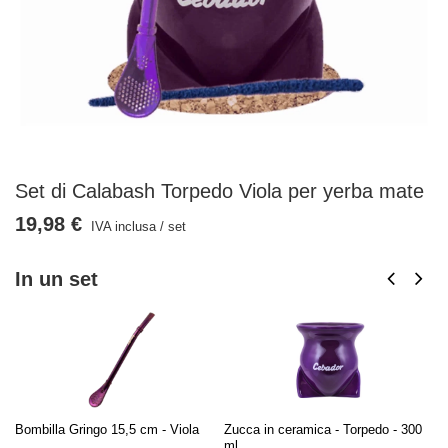
Set di Calabash Torpedo Viola per yerba mate
19,98 €
IVA inclusa
/
set
In un set
Bombilla Gringo 15,5 cm - Viola
Zucca in ceramica - Torpedo - 300
De
ml