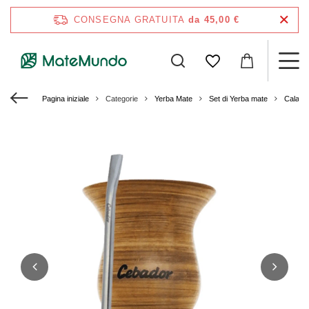
CONSEGNA GRATUITA
da 45,00 €
Pagina iniziale
Categorie
Yerba Mate
Set di Yerba mate
Calaba