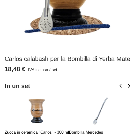
Carlos calabash per la Bombilla di Yerba Mate
18,48 €
IVA inclusa
/
set
In un set
Zucca in ceramica "Carlos" - 300 ml
Bombilla Mercedes
De