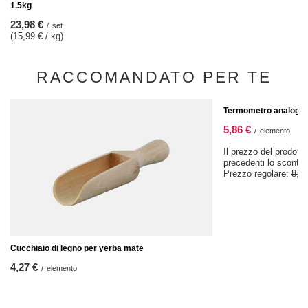
1.5kg
23,98 €
/
set
(15,99 € / kg)
RACCOMANDATO PER TE
OFFERTA SPECIALE
Termometro analogic
5,86 €
/
elemento
Il prezzo del prodotto
precedenti lo sconto
Prezzo regolare:
8,37
Cucchiaio di legno per yerba mate
4,27 €
/
elemento