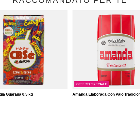
RACCOMANDATO PER TE
OFFERTA SPECIALE
ia Guarana 0,5 kg
Amanda Elaborada Con Palo Tradicion
7,99 €
emento
/
elemento
kg)
(7,99 € / kg)
Il prezzo del prodotto più basso nei 3
precedenti lo sconto:
11,97 €
-33%
Prezzo regolare:
11,97 €
-33%