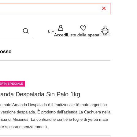
€
Accedi
Liste della spesa
0,00 €
rosso
ERTA SPECIALE
anda Despalada Sin Palo 1kg
a mate Amanda Despalada è il tradizionale tè mate argentino
a versione despalada. È prodotto dall'azienda La Cachuera nella
ncia di Misiones. La confezione contiene foglie di yerba mate
iate spesso e senza rametti.