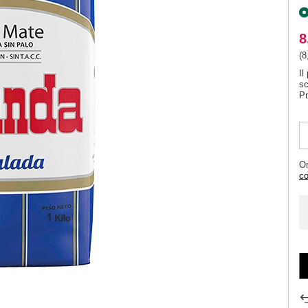
8
(8
Il
s
Pr
Or
co