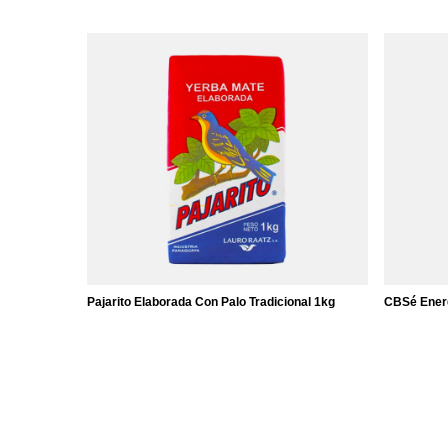
Pajarito Elaborada Con Palo Tradicional 1kg
CBSé Energ
11,57 €
7,57 €
/
elemento
/
el
(11,57 € / kg)
(15,14 € / 