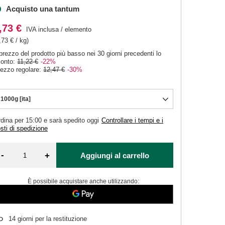
Acquisto una tantum
,73 €
IVA inclusa
/
elemento
,73 € / kg)
 prezzo del prodotto più basso nei 30 giorni precedenti lo
conto:
11,22 €
-22%
ezzo regolare:
12,47 €
-30%
1000g [ita]
dina per
15:00 e sarà spedito oggi
Controllare i tempi e i
sti di spedizione
-
+
Aggiungi al carrello
È possibile acquistare anche utilizzando:
14
giorni per la restituzione