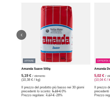
AFFARE
OFFERTA 
Amanda Suave 500g
Amanda Des
5,19 €
5,02 €
/
elemento
/
el
(10,38 € / kg)
(10,04 € / 
Il prezzo del prodotto più basso nei 30 giorni
Il prezzo d
precedenti lo sconto:
5,19 €
0%
precedenti
Prezzo regolare:
7,17 €
-28%
Prezzo reg