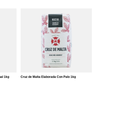
al 1kg
Cruz de Malta Elaborada Con Palo 1kg
16,47 €
/
elemento
(16,47 € / kg)
0 giorni