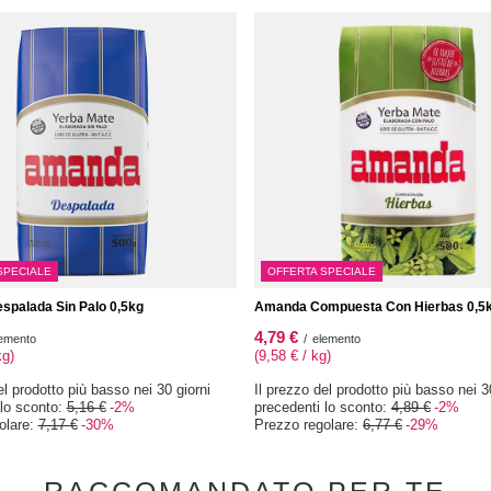
SPECIALE
OFFERTA SPECIALE
palada Sin Palo 0,5kg
Amanda Compuesta Con Hierbas 0,5
4,79 €
emento
/
elemento
kg)
(9,58 € / kg)
el prodotto più basso nei 30 giorni
Il prezzo del prodotto più basso nei 3
 lo sconto:
5,16 €
-2%
precedenti lo sconto:
4,89 €
-2%
olare:
7,17 €
-30%
Prezzo regolare:
6,77 €
-29%