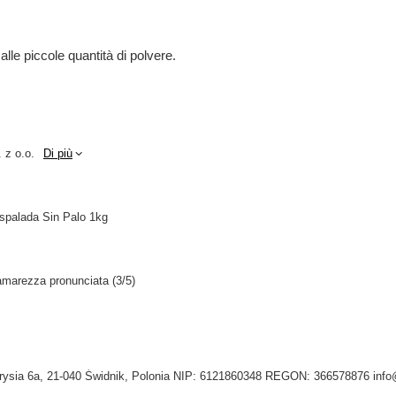
alle piccole quantità di polvere.
 z o.o.
Di più
palada Sin Palo 1kg
amarezza pronunciata (3/5)
Tygrysia 6a, 21-040 Świdnik, Polonia NIP: 6121860348 REGON: 366578876 inf