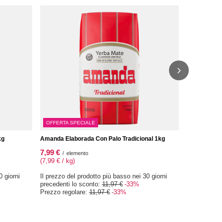
Amanda Hier
7,77 €
/
ele
(15,54 € / k
OFFERTA SPECIALE
kg
Amanda Elaborada Con Palo Tradicional 1kg
7,99 €
/
elemento
(7,99 € / kg)
0 giorni
Il prezzo del prodotto più basso nei 30 giorni
precedenti lo sconto:
11,97 €
-33%
Prezzo regolare:
11,97 €
-33%