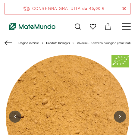
CONSEGNA GRATUITA
da 45,00 €
Pagina iniziale
Prodotti biologici
Vivarini - Zenzero biologico (macinato) 