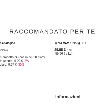
 Tazza di Mate Bombilla Set per due
Set di Yerba Mate Maracuya + calaba
25,98 €
/
set
set
RACCOMANDATO PER TE
SPECIALE