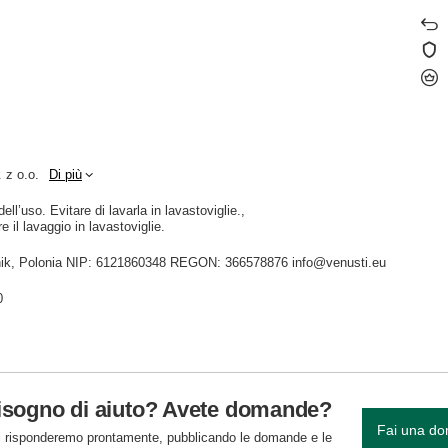
 z o.o.
Di più
ll’uso. Evitare di lavarla in lavastoviglie.
e il lavaggio in lavastoviglie.
idnik, Polonia NIP: 6121860348 REGON: 366578876 info@venusti.eu
0
isogno di aiuto? Avete domande?
Fai una d
 risponderemo prontamente, pubblicando le domande e le