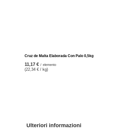
sh 500g
Yerbera Yerba Mate Verde Mate Mas IQ 2x500g
19,98 €
/
set
(19,98 € / kg)