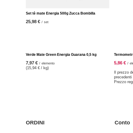
Set tè mate Energia 500g Zucca Bombilla
Yerba Mate
persone
25,98 €
/
set
43,98 €
/
OFFERTA 