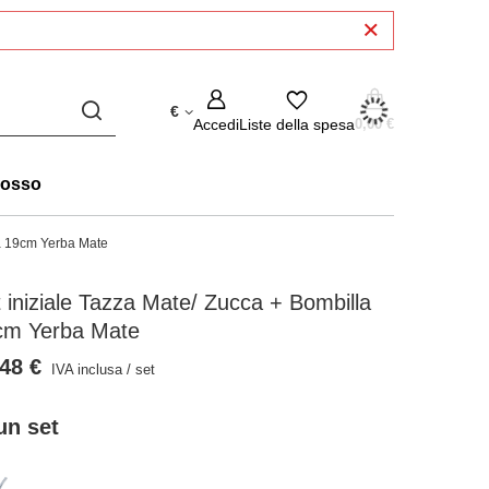
€
Accedi
Liste della spesa
0,00 €
rosso
la 19cm Yerba Mate
 iniziale Tazza Mate/ Zucca + Bombilla
cm Yerba Mate
48 €
IVA inclusa
/
set
un set