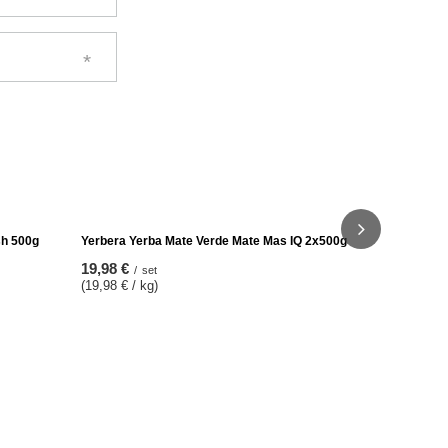
Yerba Mate 
83,98 €
/
se