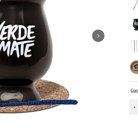
Cont
-