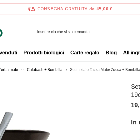
CONSEGNA GRATUITA
da 45,00 €
 venduti
Prodotti biologici
Carte regalo
Blog
All'ing
 Yerba mate
Calabash + Bombilla
Set iniziale Tazza Mate/ Zucca + Bombil
Set
19
19,
In 