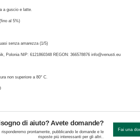
a a guscio e latte.
fino al 5%)
quasi senza amarezza (1/5)
idnik, Polonia NIP: 6121860348 REGON: 366578876 info@venusti.eu
ura non superiore a 80° C.
0
isogno di aiuto? Avete domande?
Fai una d
 risponderemo prontamente, pubblicando le domande e le
risposte più interessanti per gli altri..