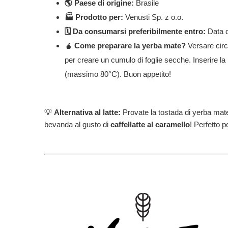
🌎 Paese di origine:
Brasile
🏭 Prodotto per:
Venusti Sp. z o.o.
🗓️ Da consumarsi preferibilmente entro:
Data d
🧉 Come preparare la yerba mate?
Versare circ
per creare un cumulo di foglie secche. Inserire l
(massimo 80°C). Buon appetito!
💡
A
lternativa al latte:
Provate la tostada di yerba mate 
bevanda al gusto di
caffellatte al caramello
! Perfetto p