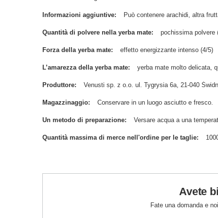
Informazioni aggiuntive
Può contenere arachidi, altra frutt
Quantità di polvere nella yerba mate
pochissima polvere (
Forza della yerba mate
effetto energizzante intenso (4/5)
L’amarezza della yerba mate
yerba mate molto delicata, 
Produttore
Venusti sp. z o.o. ul. Tygrysia 6a, 21-040 Św
Magazzinaggio
Conservare in un luogo asciutto e fresco.
Un metodo di preparazione
Versare acqua a una temperat
Quantità massima di merce nell'ordine per le taglie
100
Avete b
Fate una domanda e noi