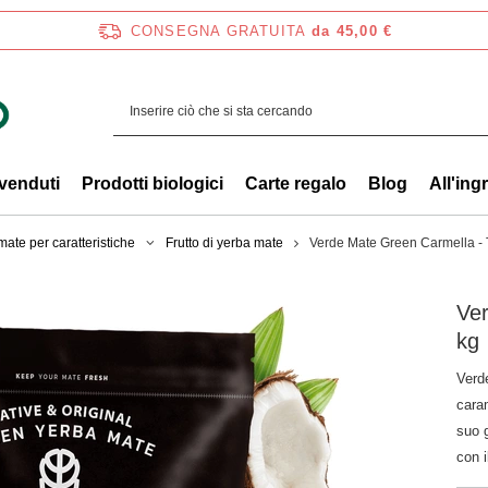
CONSEGNA GRATUITA
da 45,00 €
 venduti
Prodotti biologici
Carte regalo
Blog
All'ing
ate per caratteristiche
Frutto di yerba mate
Verde Mate Green Carmella - 
Ver
kg
Verd
caram
suo 
con i