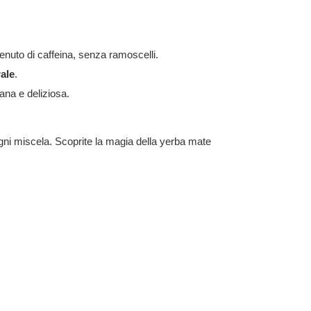
tenuto di caffeina, senza ramoscelli.
rale
.
sana e deliziosa.
ogni miscela. Scoprite la magia della yerba mate