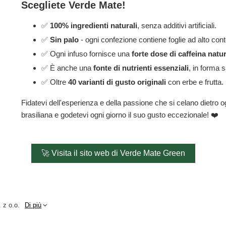
Scegliete Verde Mate!
✅
100% ingredienti naturali
, senza additivi artificiali.
✅
Sin palo
- ogni confezione contiene foglie ad alto con
✅ Ogni infuso fornisce una
forte dose di caffeina natu
✅ È anche una
fonte di nutrienti essenziali
, in forma 
✅ Oltre
40 varianti di gusto originali
con erbe e frutta.
Fidatevi dell'esperienza e della passione che si celano dietro 
brasiliana e godetevi ogni giorno il suo gusto eccezionale! ❤️
🚀 Visita il sito web di Verde Mate Green
 z o.o.
Di più