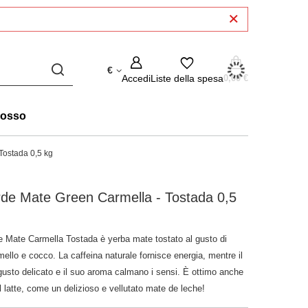
€
Accedi
Liste della spesa
0,00 €
rosso
Tostada 0,5 kg
de Mate Green Carmella - Tostada 0,5
e Mate Carmella Tostada è yerba mate tostato al gusto di
ello e cocco. La caffeina naturale fornisce energia, mentre il
gusto delicato e il suo aroma calmano i sensi. È ottimo anche
l latte, come un delizioso e vellutato mate de leche!