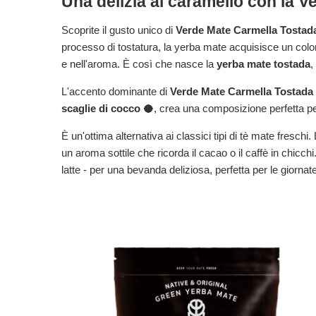
Una delizia al caramello con la 
Scoprite il gusto unico di
Verde Mate Carmella Tostad
processo di tostatura, la yerba mate acquisisce un color
e nell'aroma. È così che nasce la
yerba mate tostada
,
L'accento dominante di
Verde Mate Carmella Tostada
scaglie di cocco 🥥
, crea una composizione perfetta pe
È un'ottima alternativa ai classici tipi di tè mate freschi
un aroma sottile che ricorda il cacao o il caffè in chicch
latte - per una bevanda deliziosa, perfetta per le giornate