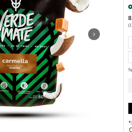
8
(1
S