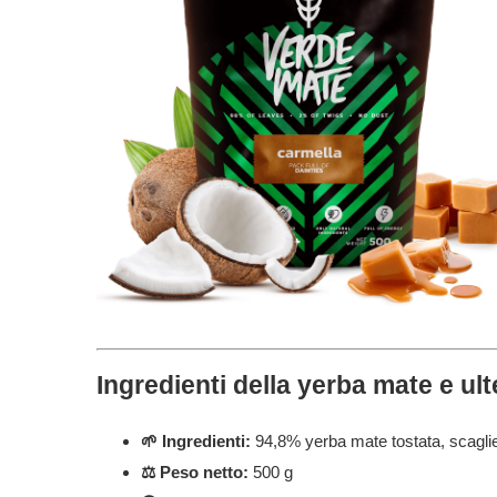
Ingredienti della yerba mate e ulte
🌱 Ingredienti:
94,8% yerba mate tostata, scaglie
⚖️ Peso netto:
500 g