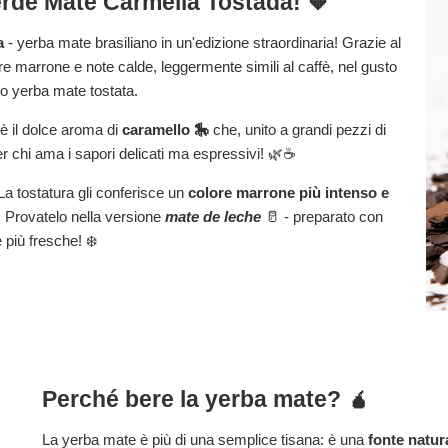
Verde Mate Carmella Tostada! 🧡
a
- yerba mate brasiliano in un'edizione straordinaria! Grazie al
e marrone e note calde, leggermente simili al caffè, nel gusto
 o yerba mate tostata.
è il dolce aroma di
caramello 🎠
che, unito a grandi pezzi di
r chi ama i sapori delicati ma espressivi! 🌿☕
. La tostatura gli conferisce un
colore marrone più intenso e
i. Provatelo nella versione
mate de leche
🥛 - preparato con
 più fresche! ❄️
Perché bere la yerba mate? 🧉
La yerba mate è più di una semplice tisana: è una
fonte natur