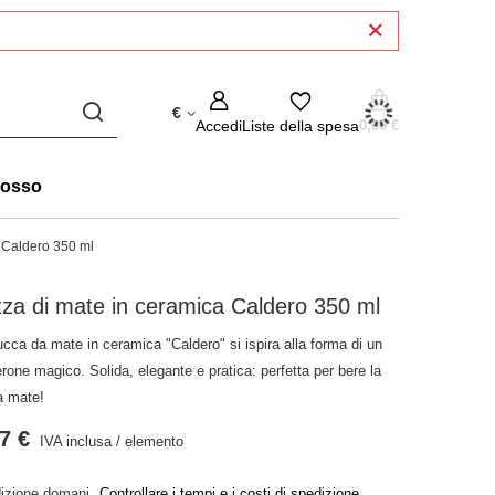
€
Accedi
Liste della spesa
0,00 €
rosso
 Caldero 350 ml
za di mate in ceramica Caldero 350 ml
cca da mate in ceramica "Caldero" si ispira alla forma di un
rone magico. Solida, elegante e pratica: perfetta per bere la
a mate!
7 €
IVA inclusa
/
elemento
izione
domani
Controllare i tempi e i costi di spedizione