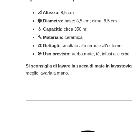
📐 Altezza:
9,5 cm
🔵 Diametro:
base: 8,5 cm; cima: 8,5 cm
💧 Capacità:
circa 350 ml
🔨 Materiale:
ceramica
🎨 Dettagli:
smaltato all'interno e all'esterno
🎯 Uso previsto:
yerba mate, tè, infusi alle erbe
Si sconsiglia di lavare la zucca di mate in lavastovig
meglio lavarla a mano.