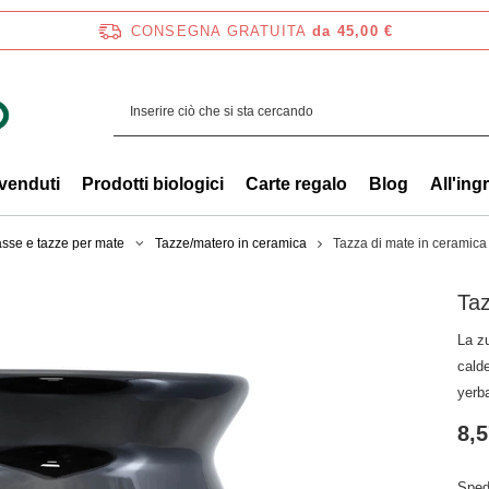
CONSEGNA GRATUITA
da 45,00 €
 venduti
Prodotti biologici
Carte regalo
Blog
All'ing
sse e tazze per mate
Tazze/matero in ceramica
Tazza di mate in ceramica
Taz
La zu
calde
yerb
8,5
Sped