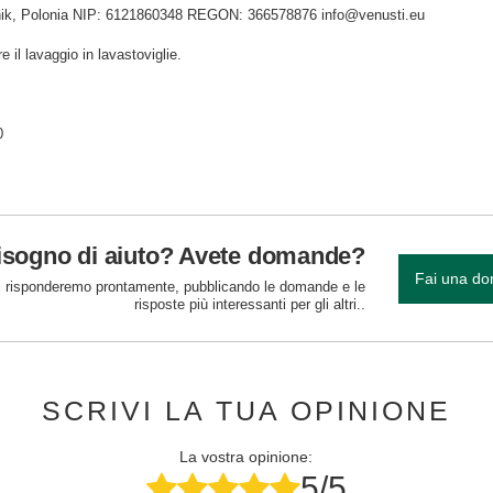
idnik, Polonia NIP: 6121860348 REGON: 366578876 info@venusti.eu
e il lavaggio in lavastoviglie.
0
isogno di aiuto? Avete domande?
Fai una d
 risponderemo prontamente, pubblicando le domande e le
risposte più interessanti per gli altri..
SCRIVI LA TUA OPINIONE
La vostra opinione:
5/5