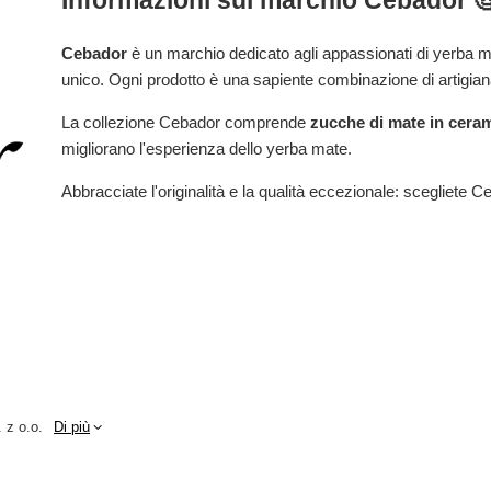
Informazioni sul marchio Cebador 
Cebador
è un marchio dedicato agli appassionati di yerba ma
unico. Ogni prodotto è una sapiente combinazione di artigian
La collezione Cebador comprende
zucche di mate in cera
migliorano l'esperienza dello yerba mate.
Abbracciate l'originalità e la qualità eccezionale: scegliete C
 z o.o.
Di più