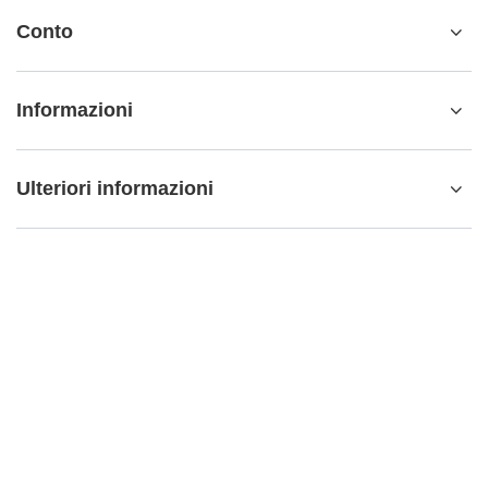
Conto
Informazioni
Ulteriori informazioni
info@matemundo.it
MateMundo.it
,
Ostrowskiego 9/129
,
53-238
Wrocław
(Polonia)
Nel negozio presentiamo i prezzi lordi (IVA inclusa).
Aliquote IVA per i consumatori domestici:
Italy
.