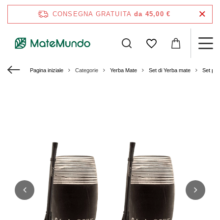
CONSEGNA GRATUITA
da 45,00 €
Pagina iniziale
Categorie
Yerba Mate
Set di Yerba mate
Set per