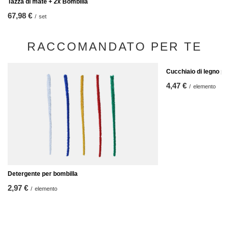
Tazza di mate + 2x Bombilla
67,98 €
/
set
RACCOMANDATO PER TE
Cucchiaio di legno p
4,47 €
/
elemento
Detergente per bombilla
2,97 €
/
elemento