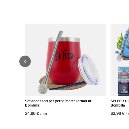
Set accessori per yerba mate: TermoLid +
Set PER DU
Bombilla
Bombilla
24,98 €
63,98 €
/
set
/