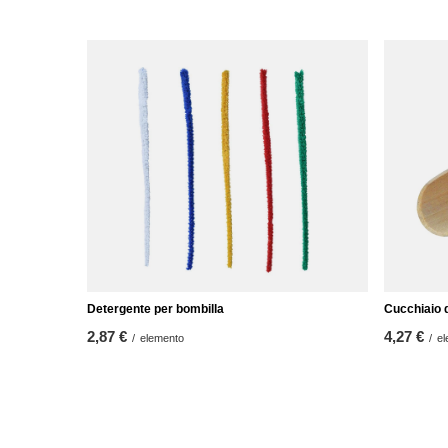
Detergente per bombilla
Cucchiaio 
2,87 €
4,27 €
/
elemento
/
el