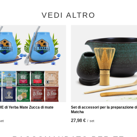
VEDI ALTRO
E di Yerba Mate Zucca di mate
Set di accessori per la preparazione d
Matcha
27,98 €
set
/
set