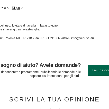
 z o.o.
Di più
ll’uso. Evitare di lavarla in lavastoviglie.
e il lavaggio in lavastoviglie.
idnik, Polonia NIP: 6121860348 REGON: 366578876 info@venusti.eu
isogno di aiuto? Avete domande?
Fai una d
 risponderemo prontamente, pubblicando le domande e le
risposte più interessanti per gli altri..
SCRIVI LA TUA OPINIONE