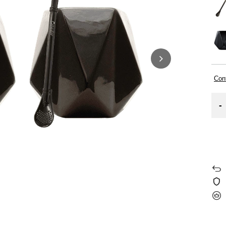
Cont
-