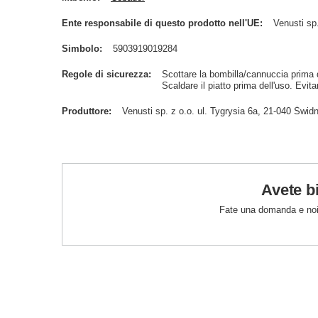
Ente responsabile di questo prodotto nell'UE
Venusti sp.
Simbolo
5903919019284
Regole di sicurezza
Scottare la bombilla/cannuccia prima de
Scaldare il piatto prima dell'uso. Evitar
Produttore
Venusti sp. z o.o. ul. Tygrysia 6a, 21-040 Św
Avete b
Fate una domanda e noi