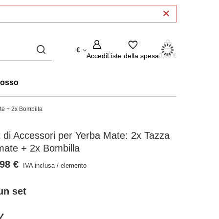
€
Accedi
Liste della spesa
0,00 €
rosso
te + 2x Bombilla
 di Accessori per Yerba Mate: 2x Tazza
mate + 2x Bombilla
98 €
IVA inclusa
/
elemento
un set