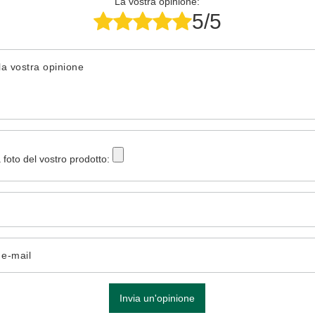
La vostra opinione:
5/5
la vostra opinione
 foto del vostro prodotto:
o e-mail
Invia un'opinione