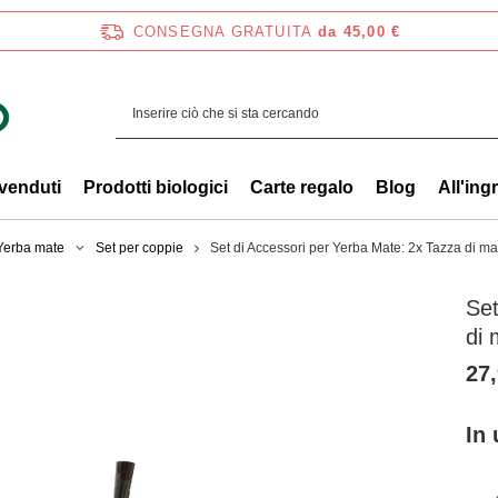
CONSEGNA GRATUITA
da 45,00 €
 venduti
Prodotti biologici
Carte regalo
Blog
All'ing
 Yerba mate
Set per coppie
Set di Accessori per Yerba Mate: 2x Tazza di ma
Set
di 
27,
In 