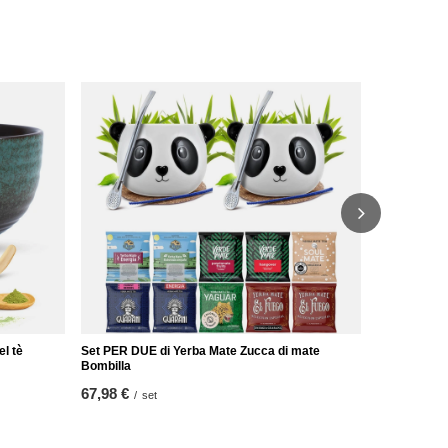
Set PER DUE
Bombilla 10
53,98 €
/
se
el tè
Set PER DUE di Yerba Mate Zucca di mate
Bombilla
67,98 €
/
set