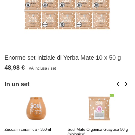
Enorme set iniziale di Yerba Mate 10 x 50 g
48,98 €
IVA inclusa
/
set
In un set
Zucca in ceramica - 350ml
Soul Mate Orgánica Guayusa 50 g
So
(biologico)
50