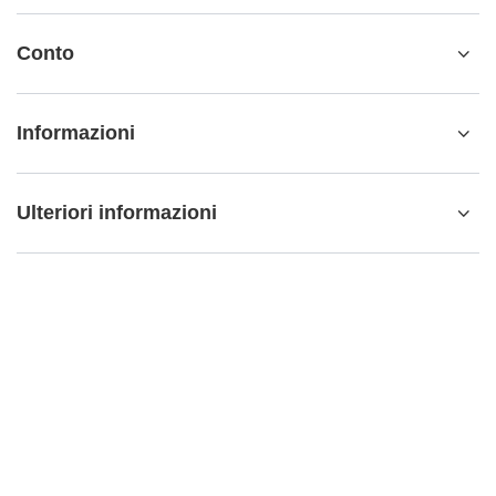
Conto
Informazioni
Ulteriori informazioni
info@matemundo.it
MateMundo.it
,
Ostrowskiego 9/129
,
53-238
Wrocław
(Polonia)
Nel negozio presentiamo i prezzi lordi (IVA inclusa).
Aliquote IVA per i consumatori domestici:
Italy
.