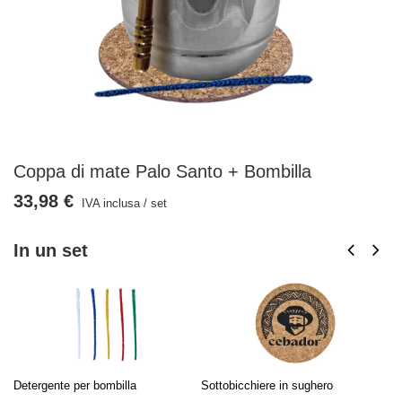
Coppa di mate Palo Santo + Bombilla
33,98 €
IVA inclusa
/
set
In un set
Detergente per bombilla
Sottobicchiere in sughero
Pa
Sa