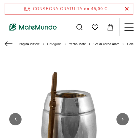
CONSEGNA GRATUITA
da 45,00 €
Pagina iniziale
Categorie
Yerba Mate
Set di Yerba mate
Calaba