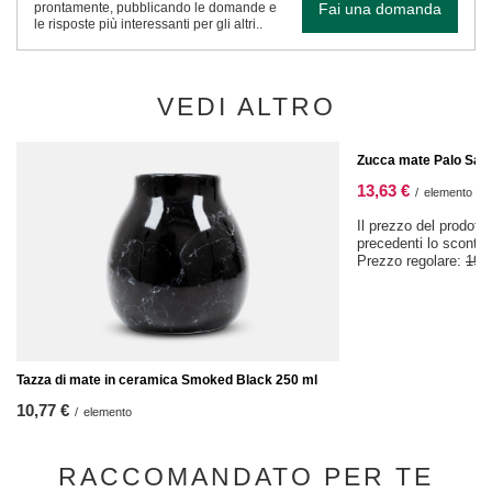
Fai una domanda
prontamente, pubblicando le domande e
le risposte più interessanti per gli altri..
VEDI ALTRO
OFFERTA SPECIALE
Zucca mate Palo Sant
13,63 €
/
elemento
Il prezzo del prodotto
precedenti lo sconto
Prezzo regolare:
19,
Tazza di mate in ceramica Smoked Black 250 ml
10,77 €
/
elemento
RACCOMANDATO PER TE