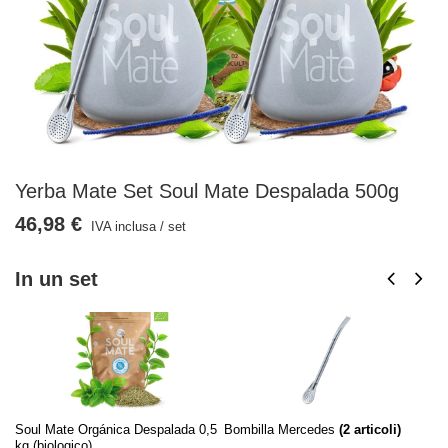
Yerba Mate Set Soul Mate Despalada 500g
46,98 €
IVA inclusa
/
set
In un set
Soul Mate Orgánica Despalada 0,5
Bombilla Mercedes
(
2
articoli)
Zu
kg (biologico)
(
2