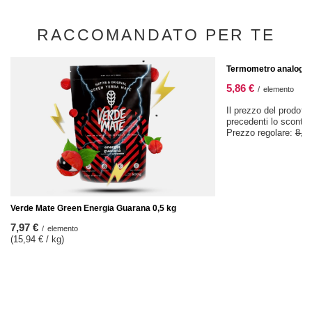
RACCOMANDATO PER TE
OFFERTA SPECIALE
Termometro analogic
5,86 €
/
elemento
Il prezzo del prodotto
precedenti lo sconto
Prezzo regolare:
8,37
Verde Mate Green Energia Guarana 0,5 kg
7,97 €
/
elemento
(15,94 € / kg)