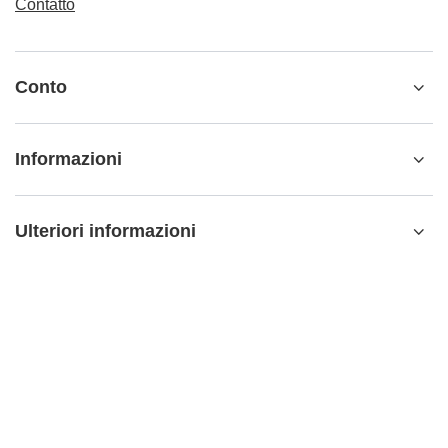
Contatto
Conto
Informazioni
Ulteriori informazioni
info@matemundo.it
MateMundo.it
,
Ostrowskiego 9/129
,
53-238
Wrocław
(Polonia)