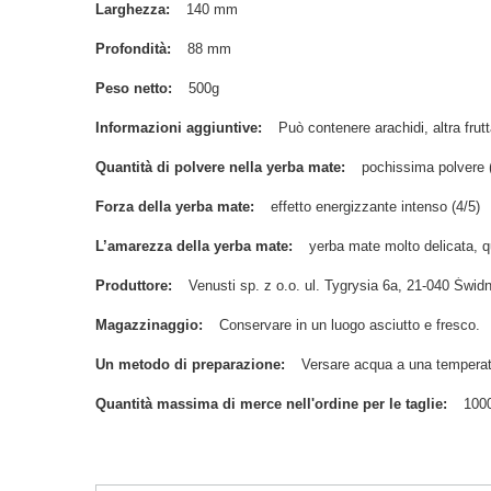
Larghezza
140 mm
Profondità
88 mm
Peso netto
500g
Informazioni aggiuntive
Può contenere arachidi, altra frutt
Quantità di polvere nella yerba mate
pochissima polvere (
Forza della yerba mate
effetto energizzante intenso (4/5)
L’amarezza della yerba mate
yerba mate molto delicata, 
Produttore
Venusti sp. z o.o. ul. Tygrysia 6a, 21-040 Św
Magazzinaggio
Conservare in un luogo asciutto e fresco.
Un metodo di preparazione
Versare acqua a una temperat
Quantità massima di merce nell'ordine per le taglie
100