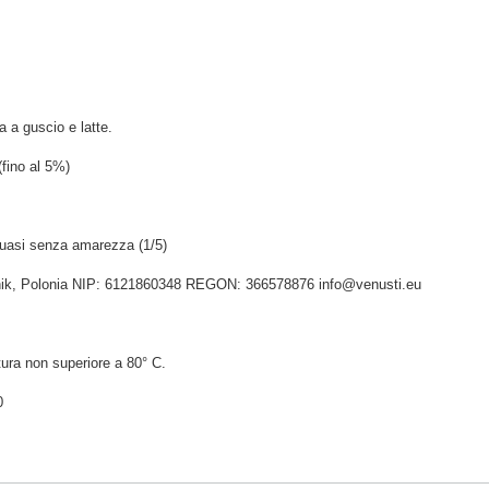
a a guscio e latte.
fino al 5%)
quasi senza amarezza (1/5)
idnik, Polonia NIP: 6121860348 REGON: 366578876 info@venusti.eu
ura non superiore a 80° C.
0