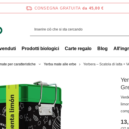
CONSEGNA GRATUITA
da 45,00 €
 venduti
Prodotti biologici
Carte regalo
Blog
All'ing
ate per caratteristiche
Yerba mate alle erbe
Yerbera – Scatola di latta +
Yer
Gr
Verd
limo
comp
13,
(27,9