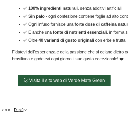
✅
100% ingredienti naturali
, senza additivi artificiali.
✅
Sin palo
- ogni confezione contiene foglie ad alto con
✅ Ogni infuso fornisce una
forte dose di caffeina natu
✅ È anche una
fonte di nutrienti essenziali
, in forma 
✅ Oltre
40 varianti di gusto originali
con erbe e frutta.
Fidatevi dell'esperienza e della passione che si celano dietro 
brasiliana e godetevi ogni giorno il suo gusto eccezionale! ❤️
🚀 Visita il sito web di Verde Mate Green
 z o.o.
Di più