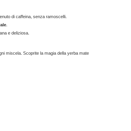
tenuto di caffeina, senza ramoscelli.
rale
.
sana e deliziosa.
ogni miscela. Scoprite la magia della yerba mate