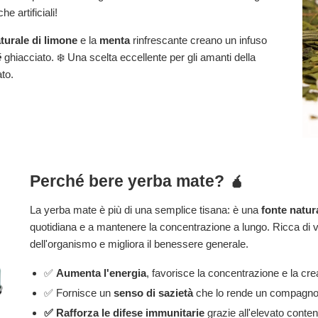
e artificiali!
turale di limone
e la
menta
rinfrescante creano un infuso
é
ghiacciato. ❄️ Una scelta eccellente per gli amanti della
ato.
Perché bere yerba mate? 🧉
La yerba mate è più di una semplice tisana: è una
fonte natur
quotidiana e a mantenere la concentrazione a lungo. Ricca di vi
dell'organismo e migliora il benessere generale.
✅
Aumenta l'energia
, favorisce la concentrazione e la crea
✅ Fornisce un
senso di sazietà
che lo rende un compagno i
✅ Rafforza le difese immunitarie
grazie all'elevato conten