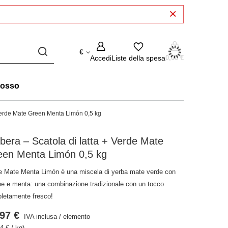
€
Accedi
Liste della spesa
0,00 €
rosso
 Verde Mate Green Menta Limón 0,5 kg
bera – Scatola di latta + Verde Mate
een Menta Limón 0,5 kg
e Mate Menta Limón è una miscela di yerba mate verde con
ne e menta: una combinazione tradizionale con un tocco
letamente fresco!
97 €
IVA inclusa
/
elemento
4 € / kg)