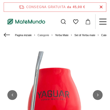
CONSEGNA GRATUITA
da 45,00 €
Pagina iniziale
Categorie
Yerba Mate
Set di Yerba mate
Calaba