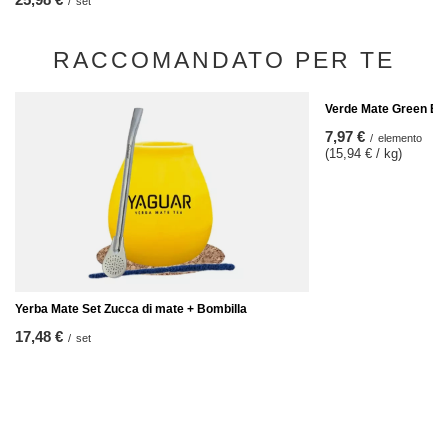
/
set
RACCOMANDATO PER TE
Verde Mate Green Ene
7,97 €
/
elemento
(15,94 € / kg)
Yerba Mate Set Zucca di mate + Bombilla
17,48 €
/
set