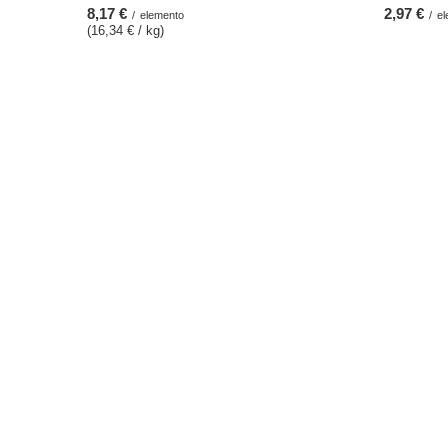
8,17 €
2,97 €
/
elemento
/
el
(16,34 € / kg)
ORDINI
Conto
Stato dell'ordine
Registro
Tracciabilità del pacco
Il vostro 
Voglio fare un reclamo sul prodotto
Liste dell
Voglio restituire il prodotto
Elenco dei
Voglio cambiare il prodotto
Storia del
Contatto
Sconti co
Newslette