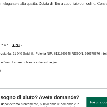
n elegante e alta qualità. Dotata di filtro a cucchiaio con colino. Con
 z o.o.
Di più
Tygrysia 6a, 21-040 Świdnik, Polonia NIP: 6121860348 REGON: 366578876 inf
ll’uso. Evitare di lavarla in lavastoviglie.
0
isogno di aiuto? Avete domande?
Fai una d
 risponderemo prontamente, pubblicando le domande e le