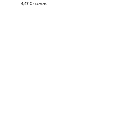
4,47 €
/
elemento
Ulteriori informazioni
Contattaci
Mappa del sito
Ricerca
Tè Yerba Mate all'ingrosso
Carta regalo
okie
Programma di fidelizzazione
Dichiarazione di accessibilità
Regolamento codici sconto