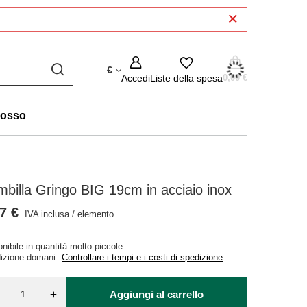
€
Accedi
Liste della spesa
0,00 €
rosso
billa Gringo BIG 19cm in acciaio inox
7 €
IVA inclusa
/
elemento
nibile in quantità molto piccole
izione
domani
Controllare i tempi e i costi di spedizione
+
Aggiungi al carrello