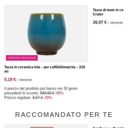
Tazza di mate in cera
Crater
26,97 €
/
elemento
OFFERTA SPECIALE
Tazza in ceramica Isla – per caffè/tè/matcha – 220
ml
5,19 €
/
elemento
Il prezzo del prodotto più basso nei 30 giorni
precedenti lo sconto:
999,00 €
-99%
Prezzo regolare:
8,57 €
-39%
RACCOMANDATO PER TE