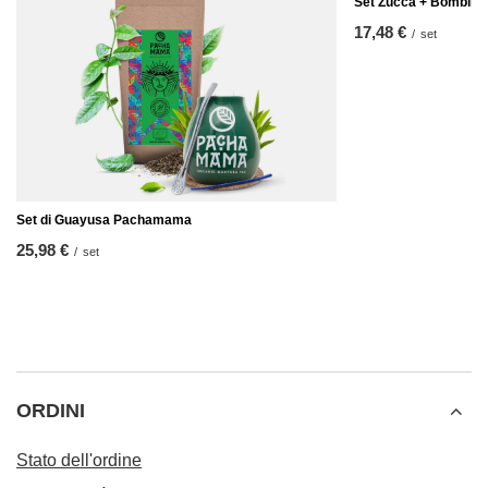
Set Zucca + Bombill
17,48 €
/
set
Set di Guayusa Pachamama
25,98 €
/
set
ORDINI
Stato dell'ordine