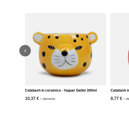
Calabash in ceramica - Yaguar Gatito 300ml
Calabash i
10,37 €
8,77 €
/
elemento
/
el