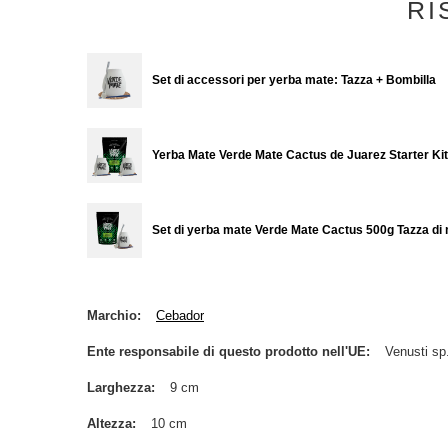
RI
Set di accessori per yerba mate: Tazza + Bombilla
Yerba Mate Verde Mate Cactus de Juarez Starter Ki
Set di yerba mate Verde Mate Cactus 500g Tazza di
Marchio
Cebador
Ente responsabile di questo prodotto nell'UE
Venusti sp.
Larghezza
9 cm
Altezza
10 cm