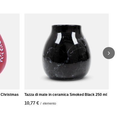
Tazza di mat
Serie Crater
26,97 €
/
e
- Christmas
Tazza di mate in ceramica Smoked Black 250 ml
10,77 €
/
elemento