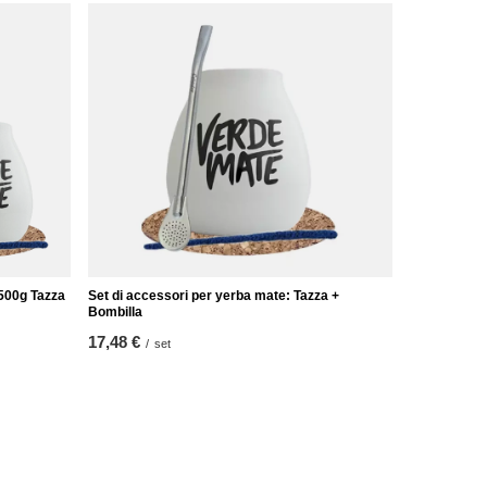
500g Tazza
Set di accessori per yerba mate: Tazza +
Bombilla
17,48 €
/
set