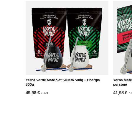
Yerba Verde Mate Set Silueta 500g + Energia
Yerba Mate
500g
persone
49,98 €
41,98 €
/
set
/