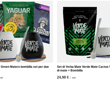
 Green Matero bombilla set per due
Set di Yerba Mate Verde Mate Cactus 
di mate + Bombilla
24,98 €
set
/
set