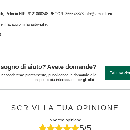
idnik, Polonia NIP: 6121860348 REGON: 366578876 info@venusti.eu
e il lavaggio in lavastoviglie.
0
isogno di aiuto? Avete domande?
Fai una d
 risponderemo prontamente, pubblicando le domande e le
risposte più interessanti per gli altri..
SCRIVI LA TUA OPINIONE
La vostra opinione:
5/5