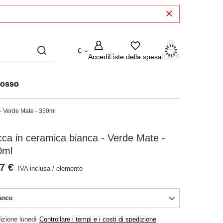
€
Accedi
Liste della spesa
0,00 €
rosso
- Verde Mate - 350ml
ca in ceramica bianca - Verde Mate -
0ml
7 €
IVA inclusa
/
elemento
anco
izione
lunedì
Controllare i tempi e i costi di spedizione