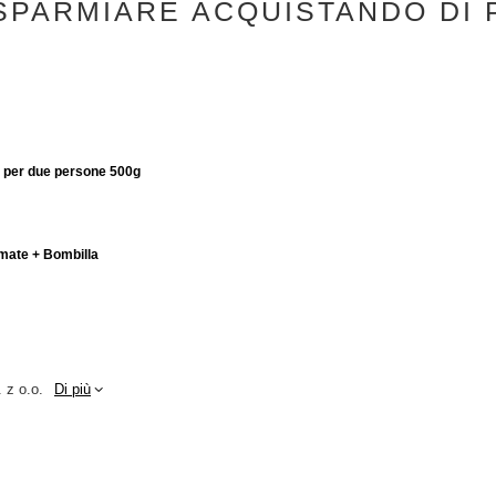
SPARMIARE ACQUISTANDO DI 
t per due persone 500g
 mate + Bombilla
 z o.o.
Di più