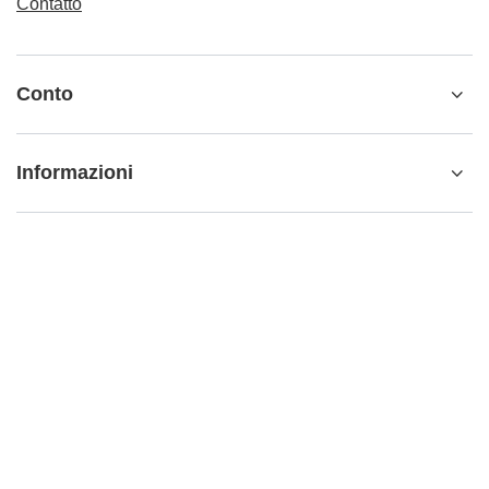
Contatto
Conto
Informazioni
Ulteriori informazioni
info@matemundo.it
MateMundo.it
,
Ostrowskiego 9/129
,
53-238
Wrocław
(Polonia)