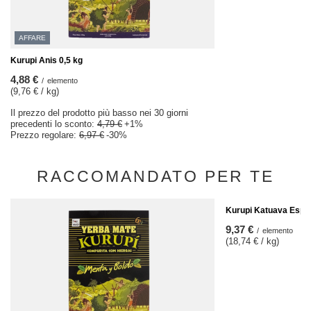
AFFARE
Kurupi Anis 0,5 kg
4,88 €
/
elemento
(9,76 € / kg)
Il prezzo del prodotto più basso nei 30 giorni
precedenti lo sconto:
4,79 €
+1%
Prezzo regolare:
6,97 €
-30%
RACCOMANDATO PER TE
Kurupi Katuava Espec
9,37 €
/
elemento
(18,74 € / kg)