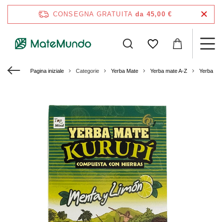
CONSEGNA GRATUITA
da 45,00 €
Pagina iniziale
Categorie
Yerba Mate
Yerba mate A-Z
Yerba Ma