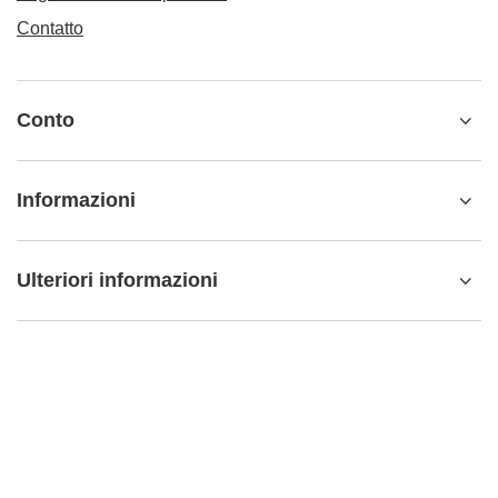
Contatto
Conto
Informazioni
Ulteriori informazioni
info@matemundo.it
MateMundo.it
,
Ostrowskiego 9/129
,
53-238
Wrocław
(Polonia)