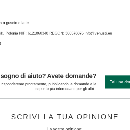
a a guscio e latte.
idnik, Polonia NIP: 6121860348 REGON: 366578876 info@venusti.eu
0
isogno di aiuto? Avete domande?
Fai una d
 risponderemo prontamente, pubblicando le domande e le
risposte più interessanti per gli altri..
SCRIVI LA TUA OPINIONE
La vostra opinione: