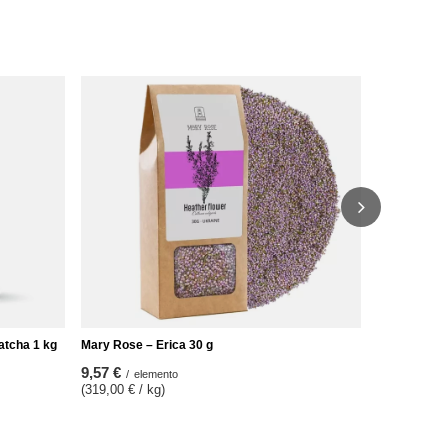
Set di tè Ma
28,98 €
/
se
(115,92 € / 
atcha 1 kg
Mary Rose – Erica 30 g
9,57 €
/
elemento
(319,00 € / kg)