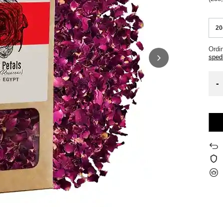
20
Ordi
sped
-