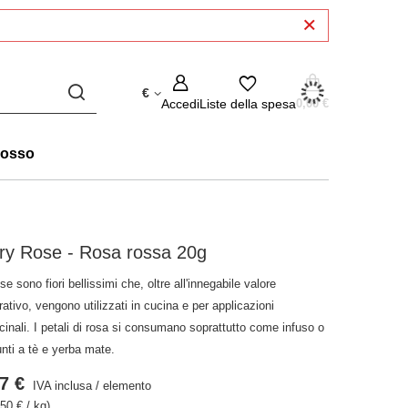
€
Accedi
Liste della spesa
0,00 €
rosso
ry Rose - Rosa rossa 20g
se sono fiori bellissimi che, oltre all'innegabile valore
ativo, vengono utilizzati in cucina e per applicazioni
inali. I petali di rosa si consumano soprattutto come infuso o
nti a tè e yerba mate.
7 €
IVA inclusa
/
elemento
50 € / kg)