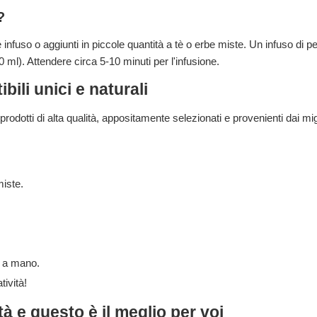
?
 infuso o aggiunti in piccole quantità a tè o erbe miste. Un infuso di 
0 ml). Attendere circa 5-10 minuti per l'infusione.
ili unici e naturali
dotti di alta qualità, appositamente selezionati e provenienti dai miglio
miste.
i a mano.
tività!
à e questo è il meglio per voi