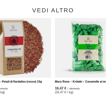
VEDI ALTRO
 Petali di fiordaliso (rosso) 10g
Mary Rose – Krówki – Caramelle al m
16,47 €
emento
/
elemento
 kg)
(16,47 € / kg)