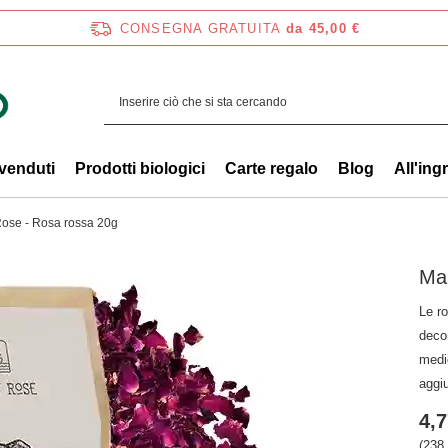
CONSEGNA GRATUITA
da 45,00 €
 venduti
Prodotti biologici
Carte regalo
Blog
All'ing
ose - Rosa rossa 20g
Ma
Le ro
decor
medic
aggiu
4,7
(238,