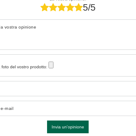
5/5
la vostra opinione
 foto del vostro prodotto:
o e-mail
Invia un'opinione