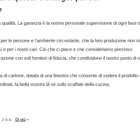
?
a qualità. La garanzia è la nostra personale supervisione di ogni fase 
 per le persone e l'ambiente circostante, che la loro produzione non 
 e per i nostri cari. Ciò che ci piace e che consideriamo prezioso.
azione con soli fornitori di fiducia, che condividono il nostro punto di v
a di cartone, dotata di una finestra che consente di vedere il prodott
rdinati, fa bella mostra di sé sullo scaffale della cucina.
 z o.o.
Di più