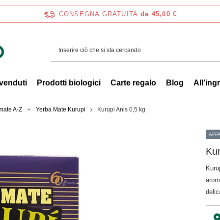
CONSEGNA GRATUITA
da 45,00 €
 venduti
Prodotti biologici
Carte regalo
Blog
All'ing
mate A-Z
Yerba Mate Kurupi
Kurupi Anis 0,5 kg
AFF
Kur
Kuru
arom
deli