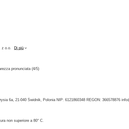
 z o.o.
Di più
rezza pronunciata (4/5)
Tygrysia 6a, 21-040 Świdnik, Polonia NIP: 6121860348 REGON: 366578876 inf
ura non superiore a 80° C.