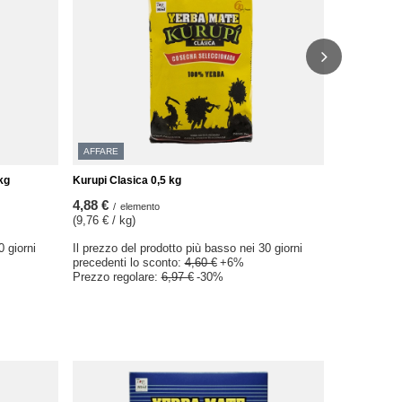
Il prezzo de
precedenti 
Prezzo rego
AFFARE
kg
Kurupi Clasica 0,5 kg
4,88 €
/
elemento
(9,76 € / kg)
0 giorni
Il prezzo del prodotto più basso nei 30 giorni
precedenti lo sconto:
4,60 €
+6%
Prezzo regolare:
6,97 €
-30%