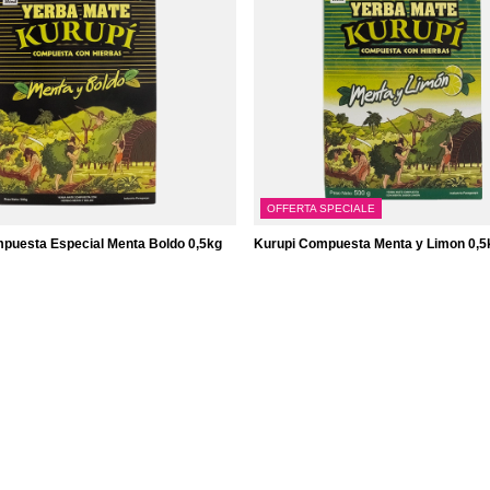
OFFERTA SPECIALE
puesta Especial Menta Boldo 0,5kg
Kurupi Compuesta Menta y Limon 0,5
4,79 €
emento
/
elemento
kg)
(9,58 € / kg)
Il prezzo del prodotto più basso nei 3
precedenti lo sconto:
4,88 €
-1%
Prezzo regolare:
6,57 €
-27%