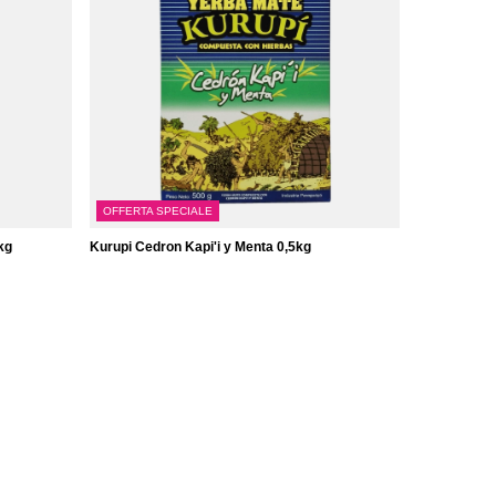
OFFERTA SPECIALE
kg
Kurupi Cedron Kapi'i y Menta 0,5kg
4,79 €
/
elemento
(9,58 € / kg)
0 giorni
Il prezzo del prodotto più basso nei 30 giorni
precedenti lo sconto:
4,88 €
-1%
Prezzo regolare:
6,57 €
-27%