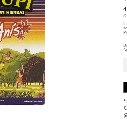
4
(9
Il
s
Pr
Di
S