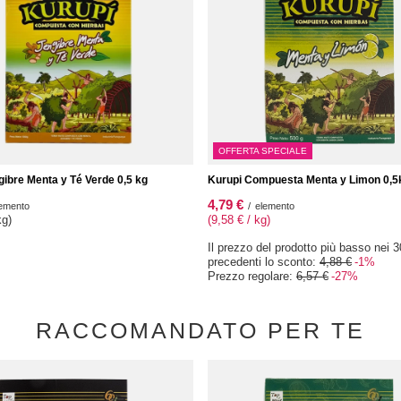
OFFERTA SPECIALE
gibre Menta y Té Verde 0,5 kg
Kurupi Compuesta Menta y Limon 0,5
4,79 €
emento
/
elemento
kg)
(9,58 € / kg)
Il prezzo del prodotto più basso nei 3
precedenti lo sconto:
4,88 €
-1%
Prezzo regolare:
6,57 €
-27%
RACCOMANDATO PER TE