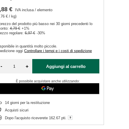
,88 €
IVA inclusa
/
elemento
,76 € / kg)
 prezzo del prodotto più basso nei 30 giorni precedenti lo
conto:
4,79 €
+1%
ezzo regolare:
6,97 €
-30%
sponibile in quantità molto piccole
pedizione
oggi
Controllare i tempi e i costi di spedizione
-
+
Aggiungi al carrello
È possibile acquistare anche utilizzando:
14
giorni per la restituzione
Acquisti sicuri
Dopo l'acquisto riceverete
162.67 pti.