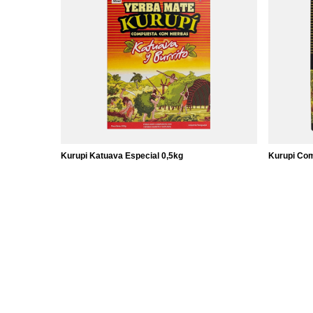
Kurupi Katuava Especial 0,5kg
Kurupi Com
9,37 €
8,97 €
/
elemento
/
el
(18,74 € / kg)
(17,94 € / 