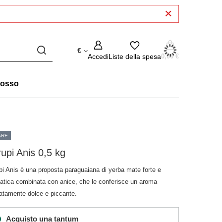
€
Accedi
Liste della spesa
0,00 €
rosso
ARE
upi Anis 0,5 kg
pi Anis è una proposta paraguaiana di yerba mate forte e
atica combinata con anice, che le conferisce un aroma
catamente dolce e piccante.
Acquisto una tantum