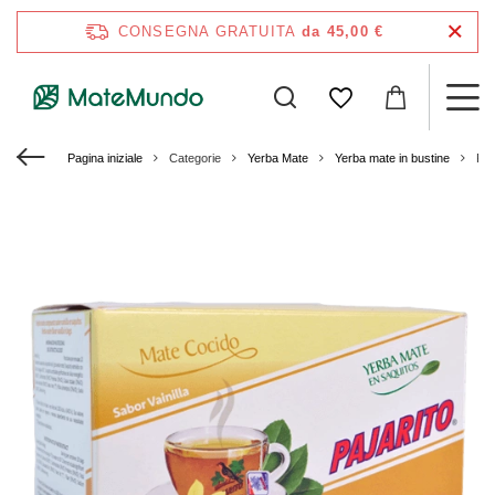
CONSEGNA GRATUITA
da 45,00 €
Pagina iniziale
Categorie
Yerba Mate
Yerba mate in bustine
Paj