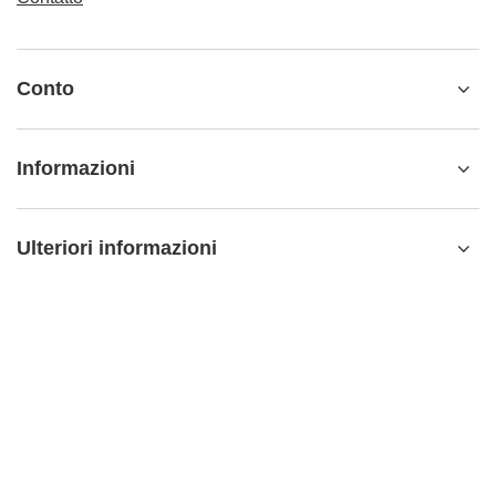
Conto
Informazioni
Ulteriori informazioni
info@matemundo.it
MateMundo.it
,
Ostrowskiego 9/129
,
53-238
Wrocław
(Polonia)