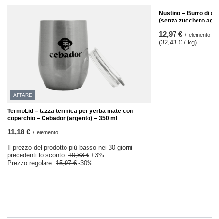
Nustino – Burro di ar
(senza zucchero aggi
12,97 €
/
elemento
(32,43 € / kg)
AFFARE
TermoLid – tazza termica per yerba mate con
coperchio – Cebador (argento) – 350 ml
11,18 €
/
elemento
Il prezzo del prodotto più basso nei 30 giorni
precedenti lo sconto:
10,83 €
+3%
Prezzo regolare:
15,97 €
-30%