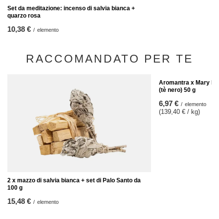
Set da meditazione: incenso di salvia bianca +
quarzo rosa
10,38 €
/
elemento
RACCOMANDATO PER TE
Aromantra x Mary Ros
(tè nero) 50 g
6,97 €
/
elemento
(139,40 € / kg)
2 x mazzo di salvia bianca + set di Palo Santo da
100 g
15,48 €
/
elemento