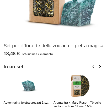
Set per il Toro: tè dello zodiaco + pietra magica
18,48 €
IVA inclusa
/
elemento
In un set
Avventurina (pietra grezza) 1 pz.
Aromantra x Mary Rose – Tè dello
zodiaco – Toro (tè nero) 50 g