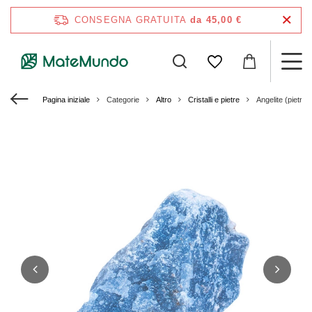
CONSEGNA GRATUITA
da 45,00 €
Pagina iniziale
Categorie
Altro
Cristalli e pietre
Angelite (pietra 