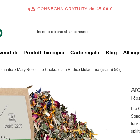
CONSEGNA GRATUITA
da 45,00 €
 venduti
Prodotti biologici
Carte regalo
Blog
All'ing
omantra x Mary Rose – Tè Chakra della Radice Muladhara (tisana) 50 g
Aro
Rad
I tè 
Sono
funzi
spiri