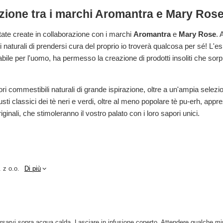
razione tra i marchi Aromantra e Mary Ros
ate create in collaborazione con i marchi
Aromantra
e
Mary Rose
. 
naturali di prendersi cura del proprio io troverà qualcosa per sé! L'esp
le per l'uomo, ha permesso la creazione di prodotti insoliti che sorpren
ori commestibili naturali di grande ispirazione, oltre a un'ampia selezio
i classici dei tè neri e verdi, oltre al meno popolare tè pu-erh, apprez
inali, che stimoleranno il vostro palato con i loro sapori unici.
 z o.o.
Di più
ersarvi sopra acqua calda. Lasciare in infusione coperto. Attendere qualche mi