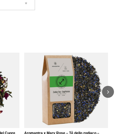
Aromantra x
Ajna (tisana
6,57 €
/
ele
(131,40 € / 
del Cuore
Aromantra x Mary Rose – Tè dello zodiaco –