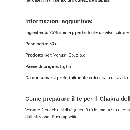
radicatevi in un senso di sicurezza e stabilità!
Informazioni aggiuntive:
Ingredienti
: 25% menta piperita, foglie di gelso, citronel
Peso netto
: 50 g
Prodotto per
: Venusti Sp. z o.o.
Paese di origine
: Egitto
Da consumarsi preferibilmente entro
: data di scaden
Come preparare il tè per il Chakra del
Versare 2 cucchiaini di tè (circa 3 g) in una tazza e vers
dall'infusione. Buon appetito!