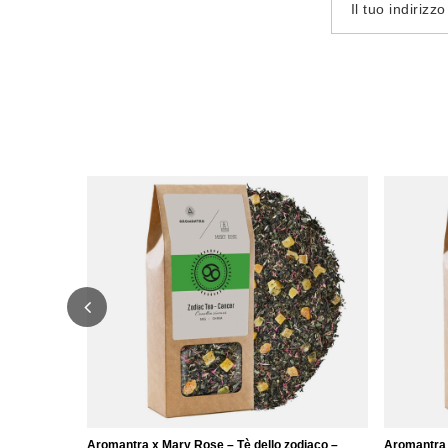
Il tuo indirizz
Aromantra x Mary Rose – Tè dello zodiaco –
Aromantra 