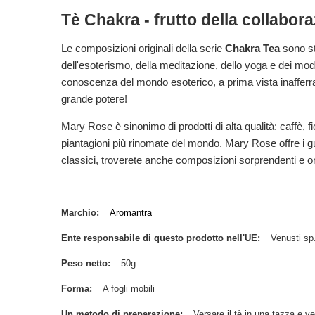
Tè Chakra - frutto della collabo
Le composizioni originali della serie
Chakra Tea
sono st
dell'esoterismo, della meditazione, dello yoga e dei modi 
conoscenza del mondo esoterico, a prima vista inafferrabi
grande potere!
Mary Rose è sinonimo di prodotti di alta qualità: caffè, fi
piantagioni più rinomate del mondo. Mary Rose offre i gust
classici, troverete anche composizioni sorprendenti e orig
Marchio
Aromantra
Ente responsabile di questo prodotto nell'UE
Venusti sp.
Peso netto
50g
Forma
A fogli mobili
Un metodo di preparazione
Versare il tè in una tazza e v