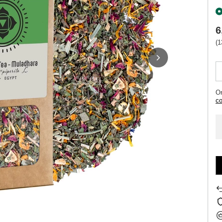
6
(1
Or
co