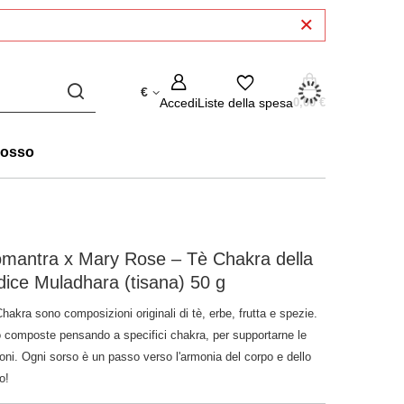
€
Accedi
Liste della spesa
0,00 €
rosso
mantra x Mary Rose – Tè Chakra della
ice Muladhara (tisana) 50 g
Chakra sono composizioni originali di tè, erbe, frutta e spezie.
 composte pensando a specifici chakra, per supportarne le
oni. Ogni sorso è un passo verso l'armonia del corpo e dello
to!