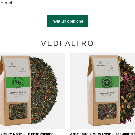
o e-mail
Invia un'opinione
VEDI ALTRO
x Mary Rose – Tè dello zodiaco –
Aromantra x Mary Rose – Tè Chakra 