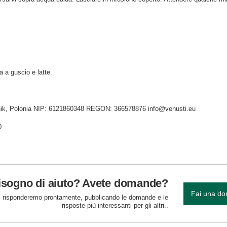
a a guscio e latte.
idnik, Polonia NIP: 6121860348 REGON: 366578876 info@venusti.eu
0
isogno di aiuto? Avete domande?
Fai una d
 risponderemo prontamente, pubblicando le domande e le
risposte più interessanti per gli altri..