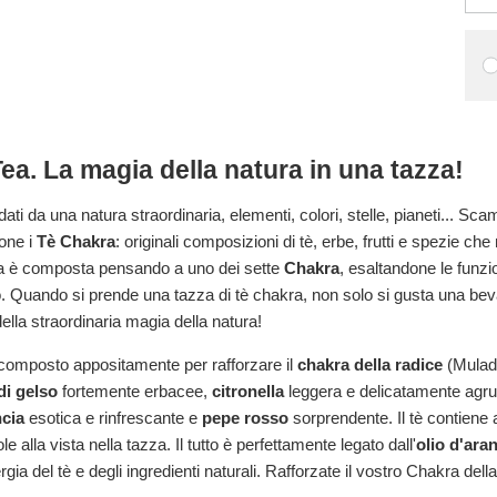
a. La magia della natura in una tazza!
ti da una natura straordinaria, elementi, colori, stelle, pianeti... Sc
ione i
Tè Chakra
: originali composizioni di tè, erbe, frutti e spezie ch
la è composta pensando a uno dei sette
Chakra
, esaltandone le funzi
terno. Quando si prende una tazza di tè chakra, non solo si gusta una
lla straordinaria magia della natura!
omposto appositamente per rafforzare il
chakra della radice
(Muladh
di gelso
fortemente erbacee,
citronella
leggera e delicatamente agr
ncia
esotica e rinfrescante e
pepe rosso
sorprendente. Il tè contiene 
lla vista nella tazza. Il tutto è perfettamente legato dall'
olio d'ara
ia del tè e degli ingredienti naturali. Rafforzate il vostro Chakra dell