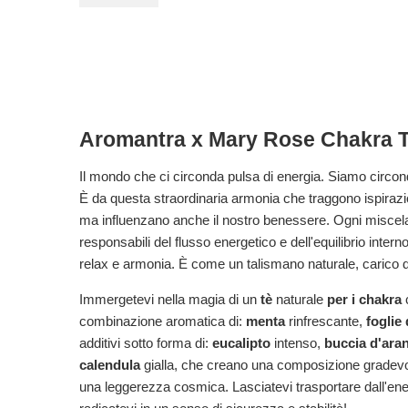
Aromantra x Mary Rose Chakra Te
Il mondo che ci circonda pulsa di energia. Siamo circonda
È da questa straordinaria armonia che traggono ispiraz
ma influenzano anche il nostro benessere. Ogni misce
responsabili del flusso energetico e dell'equilibrio in
relax e armonia. È come un talismano naturale, carico de
Immergetevi nella magia di un
tè
naturale
per i chakra
c
combinazione aromatica di:
menta
rinfrescante,
foglie 
additivi sotto forma di:
eucalipto
intenso,
buccia d'ara
calendula
gialla, che creano una composizione gradevole a
una leggerezza cosmica. Lasciatevi trasportare dall'energ