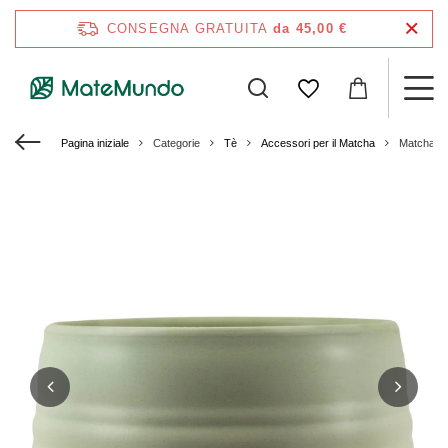
CONSEGNA GRATUITA
da 45,00 €
Pagina iniziale
Categorie
Tè
Accessori per il Matcha
Matchawan