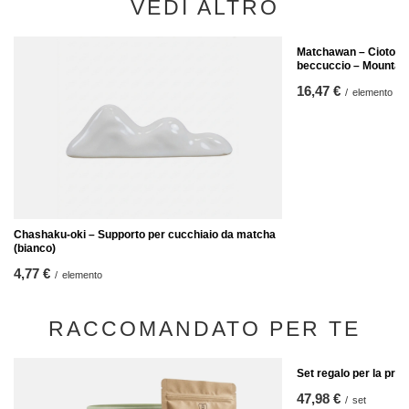
VEDI ALTRO
Matchawan – Ciotola 
beccuccio – Mountain
16,47 €
/
elemento
Chashaku-oki – Supporto per cucchiaio da matcha
(bianco)
4,77 €
/
elemento
RACCOMANDATO PER TE
Set regalo per la pre
47,98 €
/
set