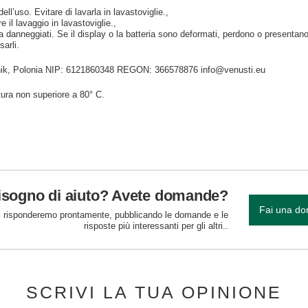
ll’uso. Evitare di lavarla in lavastoviglie.
e il lavaggio in lavastoviglie.
a danneggiati. Se il display o la batteria sono deformati, perdono o presentano 
arli.
idnik, Polonia NIP: 6121860348 REGON: 366578876 info@venusti.eu
ura non superiore a 80° C.
isogno di aiuto? Avete domande?
Fai una d
 risponderemo prontamente, pubblicando le domande e le
risposte più interessanti per gli altri..
SCRIVI LA TUA OPINIONE