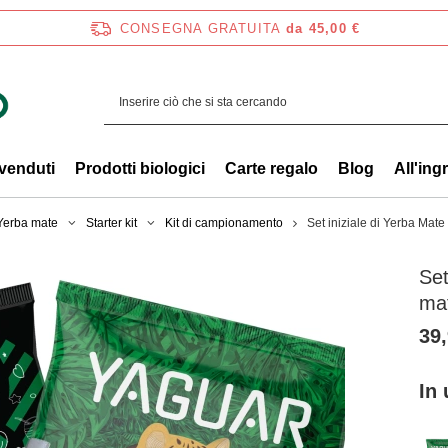
CONSEGNA GRATUITA
da 45,00 €
 venduti
Prodotti biologici
Carte regalo
Blog
All'ing
 Yerba mate
Starter kit
Kit di campionamento
Set iniziale di Yerba Mat
Set
ma
39,
In 