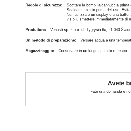
Regole di sicurezza
Scottare la bombilla/cannuccia prima de
Scaldare il piatto prima dell'uso. Evitar
Non utilizzare un display o una batteri
visibili, smettere immediatamente di us
Produttore
Venusti sp. z o.o. ul. Tygrysia 6a, 21-040 Św
Un metodo di preparazione
Versare acqua a una temperat
Magazzinaggio
Conservare in un luogo asciutto e fresco.
Avete b
Fate una domanda e noi