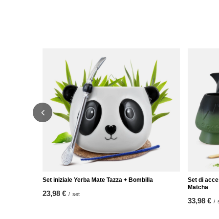
Set iniziale Yerba Mate Tazza + Bombilla
Set di acce
Matcha
23,98 €
/
set
33,98 €
/