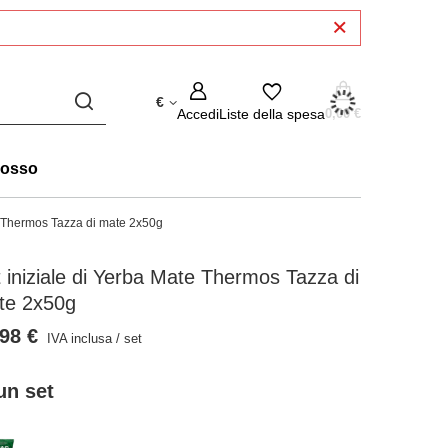
€
Accedi
Liste della spesa
0,00 €
rosso
e Thermos Tazza di mate 2x50g
 iniziale di Yerba Mate Thermos Tazza di
te 2x50g
98 €
IVA inclusa
/
set
un set