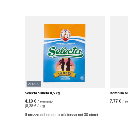
AFFARE
Selecta Silueta 0,5 kg
Bombilla 
4,19 €
7,77 €
/
elemento
/
el
(8,38 € / kg)
Il prezzo del prodotto più basso nei 30 giorni
precedenti lo sconto:
4,19 €
0%
Prezzo regolare:
5,97 €
-30%