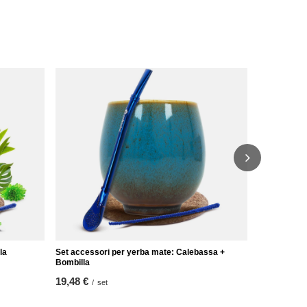
Set di acces
TermoLid + 
25,98 €
/
se
la
Set accessori per yerba mate: Calebassa +
Bombilla
19,48 €
/
set