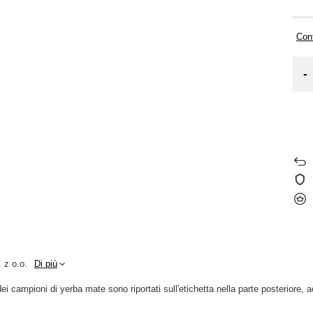
Cont
-
 z o.o.
Di più
ei campioni di yerba mate sono riportati sull'etichetta nella parte posteriore, 