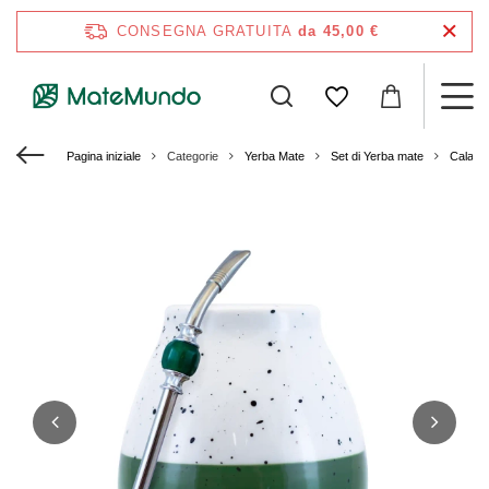
CONSEGNA GRATUITA
da 45,00 €
Pagina iniziale
Categorie
Yerba Mate
Set di Yerba mate
Calaba