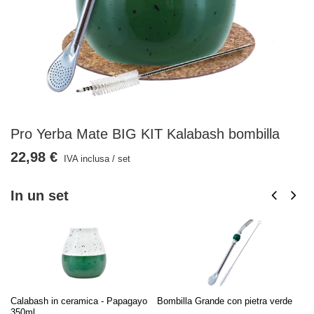
Pro Yerba Mate BIG KIT Kalabash bombilla
22,98 €
IVA inclusa
/
set
In un set
Calabash in ceramica - Papagayo
Bombilla Grande con pietra verde
So
350ml