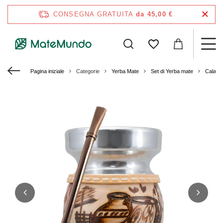
CONSEGNA GRATUITA
da 45,00 €
Pagina iniziale
Categorie
Yerba Mate
Set di Yerba mate
Calaba