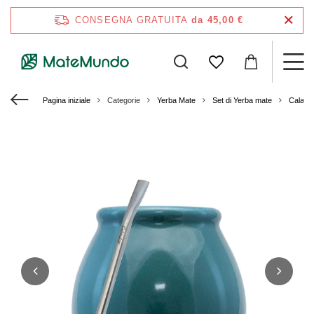
CONSEGNA GRATUITA
da 45,00 €
Pagina iniziale
Categorie
Yerba Mate
Set di Yerba mate
Calaba