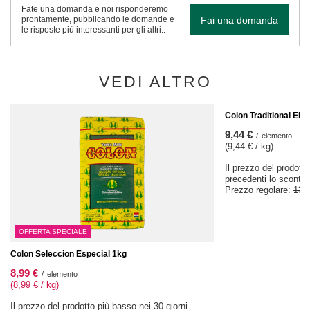
Fate una domanda e noi risponderemo
Fai una domanda
prontamente, pubblicando le domande e
le risposte più interessanti per gli altri..
VEDI ALTRO
AFFARE
Colon Traditional Ela
9,44 €
/
elemento
(9,44 € / kg)
Il prezzo del prodotto
precedenti lo sconto
Prezzo regolare:
13,
OFFERTA SPECIALE
Colon Seleccion Especial 1kg
8,99 €
/
elemento
(8,99 € / kg)
Il prezzo del prodotto più basso nei 30 giorni