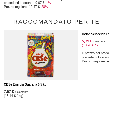
precedenti lo sconto:
9,07 €
-1%
Prezzo regolare:
12,47 €
-28%
RACCOMANDATO PER TE
OFFERTA SPECIALE
Colon Seleccion Espe
5,39 €
/
elemento
(10,78 € / kg)
Il prezzo del prodotto
precedenti lo sconto
Prezzo regolare:
7,57
CBSé Energia Guarana 0,5 kg
7,57 €
/
elemento
(15,14 € / kg)