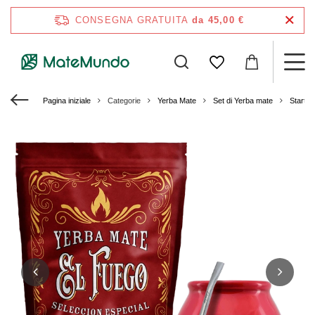
CONSEGNA GRATUITA
da 45,00 €
Pagina iniziale
Categorie
Yerba Mate
Set di Yerba mate
Starter 