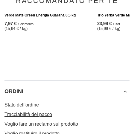
Set Gourd + Bombilla 19cm for yerba mate
17,98 €
/
set
RACCOMANDATO PER TE
Trio Yerba Verde Mate
23,98 €
/
set
(15,99 € / kg)
Verde Mate Green Energia Guarana 0,5 kg
7,97 €
/
elemento
(15,94 € / kg)