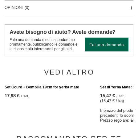
OPINIONI
(0)
Avete bisogno di aiuto? Avete domande?
Fate una domanda e noi risponderemo
Fai una domanda
prontamente, pubblicando le domande e
le risposte più interessanti per gli altri..
VEDI ALTRO
AFFARE
Set di Yerba Mate: Ve
15,47 €
/
set
(15,47 € / kg)
Il prezzo del prodotto
precedenti lo sconto
Prezzo regolare:
15,