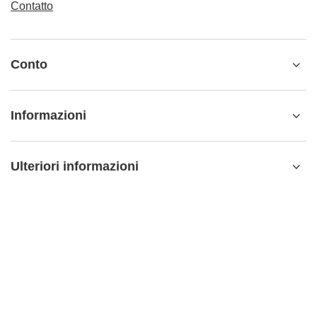
Contatto
Conto
Informazioni
Ulteriori informazioni
info@matemundo.it
MateMundo.it
,
Ostrowskiego 9/129
,
53-238
Wrocław
(Polonia)