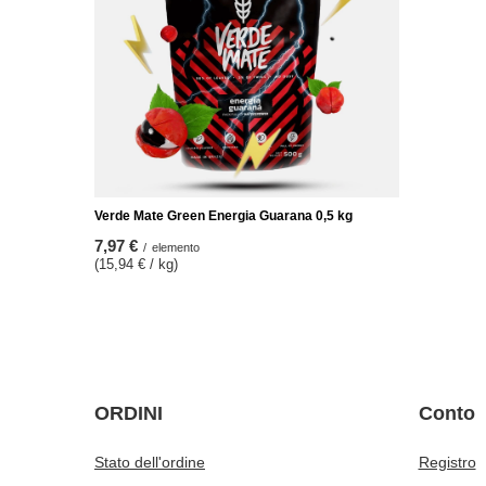
Set Yerba Mate El Fuego: campioni 3x50g +
Set di Yerb
TermoLid + Bombilla
50 g
32,98 €
48,98 €
/
set
/