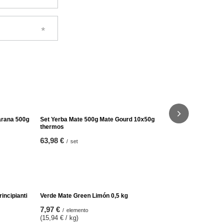
Yerba Mate
1500g
23,98 €
/
se
(15,99 € / k