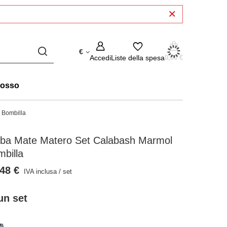
€
Accedi
Liste della spesa
0,00 €
rosso
 Bombilla
rba Mate Matero Set Calabash Marmol
billa
48 €
IVA inclusa
/
set
un set