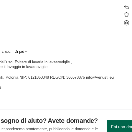
 z o.o.
Di più
ll’uso. Evitare di lavarla in lavastoviglie.
e il lavaggio in lavastoviglie.
idnik, Polonia NIP: 6121860348 REGON: 366578876 info@venusti.eu
0
isogno di aiuto? Avete domande?
Fai una d
 risponderemo prontamente, pubblicando le domande e le