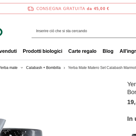
CONSEGNA GRATUITA
da 45,00 €
 venduti
Prodotti biologici
Carte regalo
Blog
All'ing
 Yerba mate
Calabash + Bombilla
Yerba Mate Matero Set Calabash Marmol
Ye
Bom
19,
In 