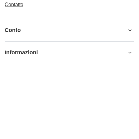
Contatto
Conto
Informazioni
Ulteriori informazioni
info@matemundo.it
MateMundo.it
,
Ostrowskiego 9/129
,
53-238
Wrocław
(Polonia)