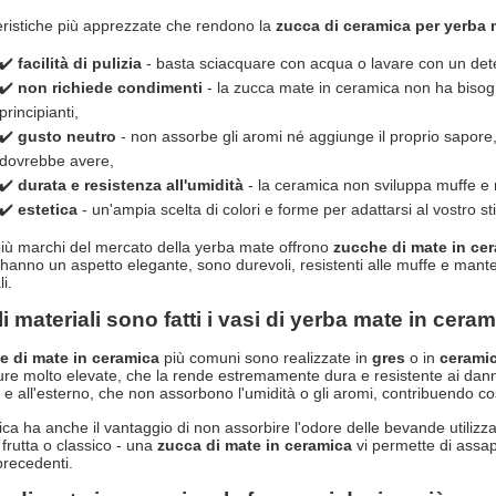
eristiche più apprezzate che rendono la
zucca di ceramica per yerba 
✔️
facilità di pulizia
- basta sciacquare con acqua o lavare con un deter
✔️
non richiede condimenti
- la zucca mate in ceramica non ha biso
principianti,
✔️
gusto neutro
- non assorbe gli aromi né aggiunge il proprio sapore
dovrebbe avere,
✔️
durata e resistenza all'umidità
- la ceramica non sviluppa muffe e r
✔️
estetica
- un'ampia scelta di colori e forme per adattarsi al vostro st
ù marchi del mercato della yerba mate offrono
zucche di mate in ce
i hanno un aspetto elegante, sono durevoli, resistenti alle muffe e mante
i.
i materiali sono fatti i vasi di yerba mate in cera
e di mate in ceramica
più comuni sono realizzate in
gres
o in
ceramic
re molto elevate, che la rende estremamente dura e resistente ai danni. 
o e all'esterno, che non assorbono l'umidità o gli aromi, contribuendo cos
a ha anche il vantaggio di non assorbire l'odore delle bevande utilizzate
 frutta o classico - una
zucca di mate in ceramica
vi permette di assapo
precedenti.