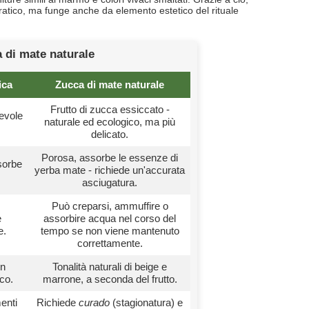
ratico, ma funge anche da elemento estetico del rituale
 di mate naturale
ica
Zucca di mate naturale
Frutto di zucca essiccato -
evole
naturale ed ecologico, ma più
delicato.
Porosa, assorbe le essenze di
sorbe
yerba mate - richiede un'accurata
asciugatura.
Può creparsi, ammuffire o
e
assorbire acqua nel corso del
e.
tempo se non viene mantenuto
correttamente.
gn
Tonalità naturali di beige e
ico.
marrone, a seconda del frutto.
menti
Richiede
curado
(stagionatura) e