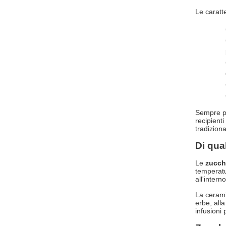
Le caratt
Sempre pi
recipient
tradizional
Di qual
Le
zucch
temperatu
all'intern
La ceramic
erbe, alla
infusioni 