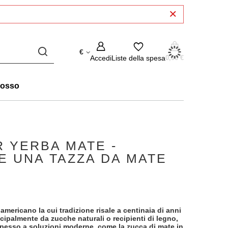
€
Accedi
Liste della spesa
0,00 €
rosso
R YERBA MATE -
E UNA TAZZA DA MATE
mericano la cui tradizione risale a centinaia di anni
cipalmente da zucche naturali o recipienti di legno,
 spesso a soluzioni moderne, come la zucca di mate in