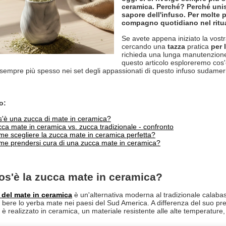
ceramica. Perché? Perché unisc
sapore dell'infuso. Per molte 
compagno quotidiano nel ritual
Se avete appena iniziato la vos
cercando una
tazza
pratica
per 
richieda una lunga manutenzione
questo articolo esploreremo cos'
empre più spesso nei set degli appassionati di questo infuso sudamer
o:
'è una zucca di mate in ceramica?
ca mate in ceramica vs. zucca tradizionale - confronto
e scegliere la zucca mate in ceramica perfetta?
e prendersi cura di una zucca mate in ceramica?
os'è la zucca mate in ceramica?
 del mate in ceramica
è un'alternativa moderna al tradizionale calabash
r bere lo yerba mate nei paesi del Sud America. A differenza del suo pre
è realizzato in ceramica, un materiale resistente alle alte temperature