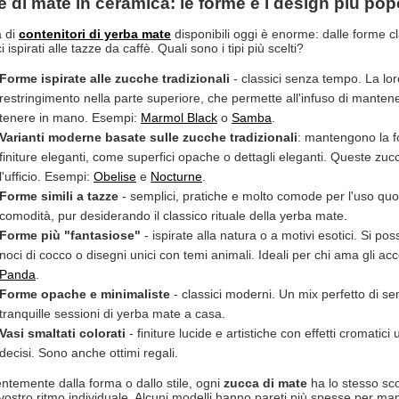
 di mate in ceramica: le forme e i design più pop
à di
contenitori di yerba mate
disponibili oggi è enorme: dalle forme c
 ispirati alle tazze da caffè. Quali sono i tipi più scelti?
Forme ispirate alle zucche tradizionali
- classici senza tempo. La lor
restringimento nella parte superiore, che permette all'infuso di mante
tenere in mano. Esempi:
Marmol Black
o
Samba
.
Varianti moderne basate sulle zucche tradizionali
: mantengono la 
finiture eleganti, come superfici opache o dettagli eleganti. Queste zu
l'ufficio. Esempi:
Obelise
e
Nocturne
.
Forme simili a tazze
- semplici, pratiche e molto comode per l'uso quot
comodità, pur desiderando il classico rituale della yerba mate.
Forme più "fantasiose"
- ispirate alla natura o a motivi esotici. Si 
noci di cocco o disegni unici con temi animali. Ideali per chi ama gli ac
Panda
.
Forme opache e minimaliste
- classici moderni. Un mix perfetto di semp
tranquille sessioni di yerba mate a casa.
Vasi smaltati colorati
- finiture lucide e artistiche con effetti cromatici 
decisi. Sono anche ottimi regali.
ntemente dalla forma o dallo stile, ogni
zucca di mate
ha lo stesso sc
vostro ritmo individuale. Alcuni modelli hanno pareti più spesse per mante