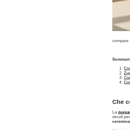
compare s
Sommari
Cos
Zuc
Com
Com
Che c
La
zucca
secoli pe
ceramica