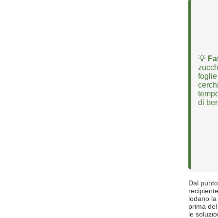
💡
Fa
zucche
fogli
cerchi
tempo,
di ber
Dal punto 
recipiente
lodano l
prima del
le soluzio