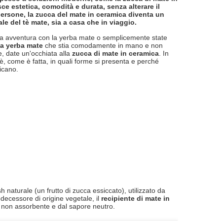
e estetica, comodità e durata, senza alterare il
persone, la zucca del mate in ceramica diventa un
e del tè mate, sia a casa che in viaggio.
tra avventura con la yerba mate o semplicemente state
la yerba mate
che stia comodamente in mano e non
, date un'occhiata alla
zucca di mate in ceramica
. In
è, come è fatta, in quali forme si presenta e perché
icano.
 naturale (un frutto di zucca essiccato), utilizzato da
decessore di origine vegetale, il
recipiente di mate in
, non assorbente e dal sapore neutro.