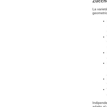
Zucche
La variet
geometrici
Indipende
adatto al 