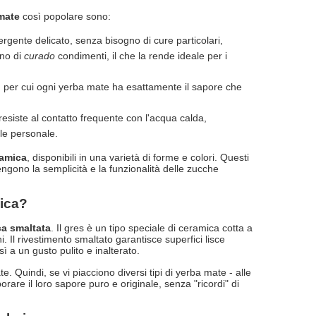
mate
così popolare sono:
gente delicato, senza bisogno di cure particolari,
gno di
curado
condimenti, il che la rende ideale per i
, per cui ogni yerba mate ha esattamente il sapore che
esiste al contatto frequente con l'acqua calda,
ile personale.
ramica
, disponibili in una varietà di forme e colori. Questi
ngono la semplicità e la funzionalità delle zucche
mica?
a smaltata
. Il gres è un tipo speciale di ceramica cotta a
Il rivestimento smaltato garantisce superfici lisce
ì a un gusto pulito e inalterato.
. Quindi, se vi piacciono diversi tipi di yerba mate - alle
rare il loro sapore puro e originale, senza "ricordi" di