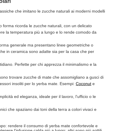
olari
lassiche che imitano le zucche naturali ai moderni modelli
o forma ricorda le zucche naturali, con un delicato
nere la temperatura più a lungo e lo rende comodo da
forma generale ma presentano linee geometriche o
cche in ceramica sono adatte sia per la casa che per
idiano. Perfette per chi apprezza il minimalismo e la
possono trovare zucche di mate che assomigliano a gusci di
cessori insoliti per lo yerba mate. Esempi:
Coconut
e
licità ed eleganza, ideale per il lavoro, l'ufficio o le
unici che spaziano dai toni della terra a colori vivaci e
opo: rendere il consumo di yerba mate confortevole e
nere l'infusione calda più a lungo; altri sono più sottili,