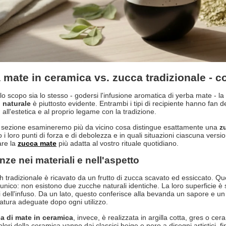
 mate in ceramica vs. zucca tradizionale - c
o scopo sia lo stesso - godersi l'infusione aromatica di yerba mate - la
 naturale
è piuttosto evidente. Entrambi i tipi di recipiente hanno fan dev
all'estetica e al proprio legame con la tradizione.
 sezione esamineremo più da vicino cosa distingue esattamente una
z
o i loro punti di forza e di debolezza e in quali situazioni ciascuna vers
are la
zucca mate
più adatta al vostro rituale quotidiano.
nze nei materiali e nell'aspetto
sh tradizionale è ricavato da un frutto di zucca scavato ed essiccato.
 unico: non esistono due zucche naturali identiche. La loro superficie è 
 dell'infuso. Da un lato, questo conferisce alla bevanda un sapore e un a
atura adeguate dopo ogni utilizzo.
a di mate in ceramica
, invece, è realizzata in argilla cotta, gres o cera
colori della ceramica vanno dai classici beige e nero a disegni artistici, fi