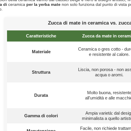
a di
ceramica
per la yerba mate
non solo funziona dal punto di vista p
o.
Zucca di mate in ceramica vs. zucca
Caratteristiche
Zucca da mate in ceram
Ceramica o gres cotto - dur
Materiale
e resistente al calore.
Liscia, non porosa - non as
Struttura
acqua o aromi.
Molto buona, resistent
Durata
all'umidità e alle macchi
Ampia varietà: dal desi
Gamma di colori
minimalista a quello artist
Facile, non richiede tratta
Manutenzione