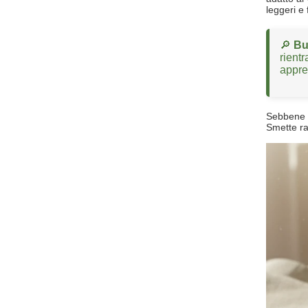
leggeri e
🔎
Bu
rientr
appre
Sebbene l
Smette ra