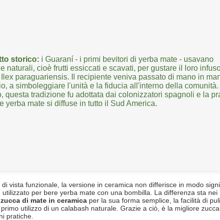
tto storico:
i Guaraní - i primi bevitori di yerba mate - usavano
 naturali, cioè frutti essiccati e scavati, per gustare il loro infuso
e
Ilex paraguariensis
. Il recipiente veniva passato di mano in ma
o, a simboleggiare l'unità e la fiducia all'interno della comunità.
 questa tradizione fu adottata dai colonizzatori spagnoli e la pr
e yerba mate si diffuse in tutto il Sud America.
di vista funzionale, la versione in ceramica non differisce in modo signif
 utilizzato per bere yerba mate con una bombilla. La differenza sta nei mate
a
zucca di mate in ceramica
per la sua forma semplice, la facilità di pul
 primo utilizzo di un calabash naturale. Grazie a ciò, è la migliore zucca
ni pratiche.