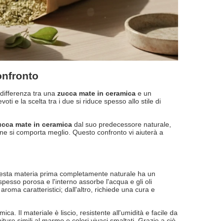
onfronto
 differenza tra una
zucca mate in ceramica
e un
oti e la scelta tra i due si riduce spesso allo stile di
ucca mate in ceramica
dal suo predecessore naturale,
ione si comporta meglio. Questo confronto vi aiuterà a
 Questa materia prima completamente naturale ha un
spesso porosa e l'interno assorbe l'acqua e gli oli
roma caratteristici; dall'altro, richiede una cura e
mica. Il materiale è liscio, resistente all'umidità e facile da
niture simili al marmo e colori vivaci smaltati. Grazie a ciò,