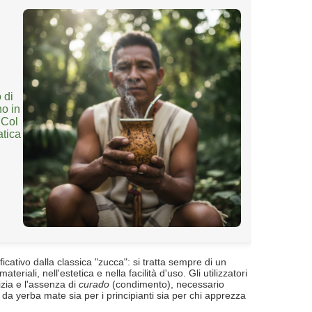
 di
no in
 Col
atica
icativo dalla classica "zucca": si tratta sempre di un
riali, nell'estetica e nella facilità d'uso. Gli utilizzatori
izia e l'assenza di
curado
(condimento), necessario
 da yerba mate sia per i principianti sia per chi apprezza