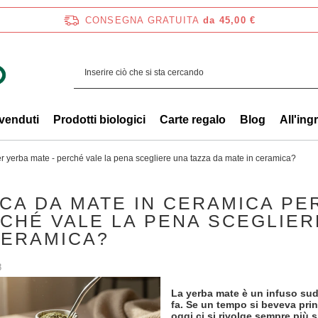
CONSEGNA GRATUITA
da 45,00 €
 venduti
Prodotti biologici
Carte regalo
Blog
All'ing
r yerba mate - perché vale la pena scegliere una tazza da mate in ceramica?
CA DA MATE IN CERAMICA PE
CHÉ VALE LA PENA SCEGLIER
CERAMICA?
8
La yerba mate è un infuso suda
fa. Se un tempo si beveva prin
oggi ci si rivolge sempre più