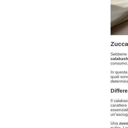
Zucca
Sebbene l
calabash
consumo, 
In questa
quali son
determin
Differe
Il calaba
carattere
essenziali
un'asciug
Una
zucc
pulire. I 