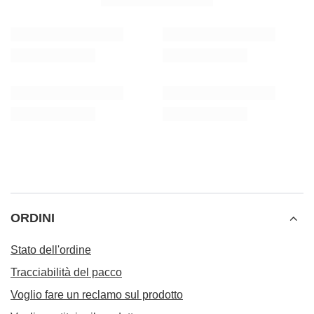
14,48 €
/
set
14,98 €
(14,48 € / kg)
/
set
(14,98 € / kg)
ORDINI
Stato dell'ordine
Tracciabilità del pacco
Voglio fare un reclamo sul prodotto
Voglio restituire il prodotto
Voglio cambiare il prodotto
Contatto