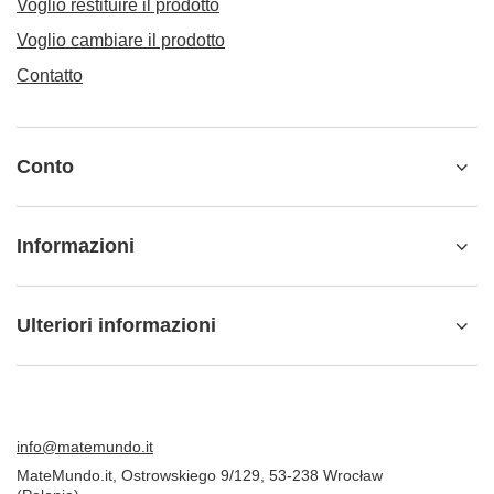
Conto
Informazioni
Ulteriori informazioni
info@matemundo.it
MateMundo.it
,
Ostrowskiego 9/129
,
53-238
Wrocław
(Polonia)
Nel negozio presentiamo i prezzi lordi (IVA inclusa).
Aliquote IVA per i consumatori domestici:
Italy
.