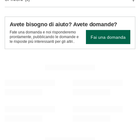
Avete bisogno di aiuto? Avete domande?
Fate una domanda e noi risponderemo
Fai una domanda
prontamente, pubblicando le domande e
le risposte più interessanti per gli altri..
VEDI ALTRO
Trio Yerba Verde Mate su START per principianti
Set di Yerba Mate: V
Hangover 2x500g
22,98 €
/
set
14,98 €
(15,32 € / kg)
/
set
(14,98 € / kg)
RACCOMANDATO PER TE
Yerba Verde Mate Energia Verde 2x 500g
Set di Yerba Verde M
1000g