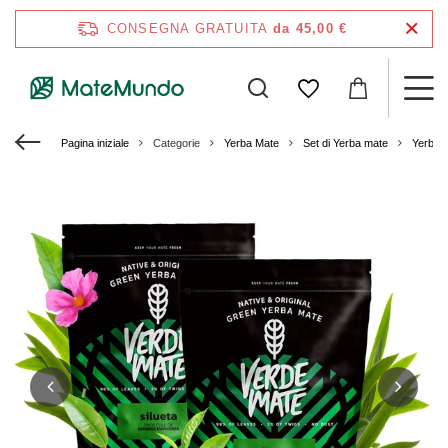
CONSEGNA GRATUITA
da 45,00 €
Pagina iniziale
Categorie
Yerba Mate
Set di Yerba mate
Yerba 