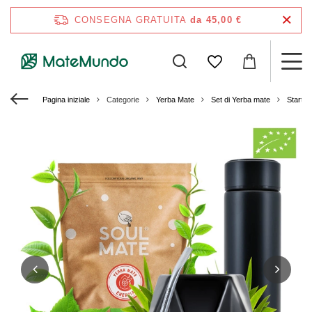
CONSEGNA GRATUITA
da 45,00 €
Pagina iniziale
Categorie
Yerba Mate
Set di Yerba mate
Starter 