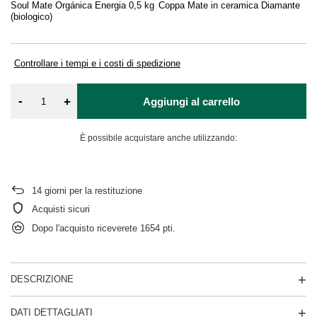
Soul Mate Orgánica Energia 0,5 kg
Coppa Mate in ceramica Diamante
Ta
(biologico)
Tè
in
Controllare i tempi e i costi di spedizione
-
+
Aggiungi al carrello
È possibile acquistare anche utilizzando:
14
giorni per la restituzione
Acquisti sicuri
Dopo l'acquisto riceverete
1654 pti.
DESCRIZIONE
DATI DETTAGLIATI